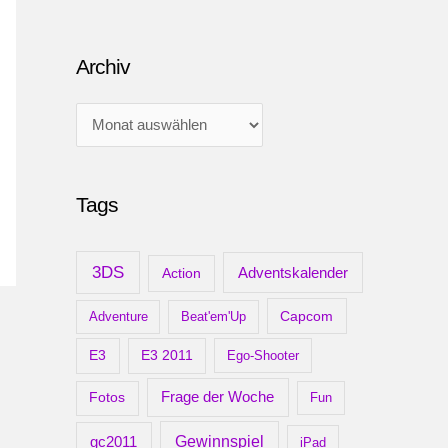
Archiv
A
r
c
Tags
h
i
v
3DS
Adventskalender
Action
Capcom
Adventure
Beat'em'Up
E3
E3 2011
Ego-Shooter
Frage der Woche
Fotos
Fun
gc2011
Gewinnspiel
iPad