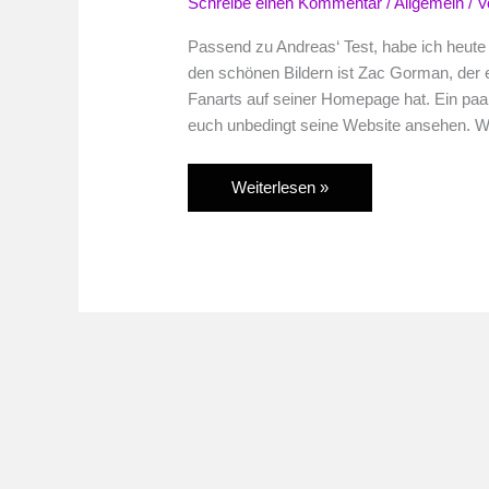
Schreibe einen Kommentar
/
Allgemein
/ 
Passend zu Andreas‘ Test, habe ich heute 
den schönen Bildern ist Zac Gorman, der e
Fanarts auf seiner Homepage hat. Ein paar 
euch unbedingt seine Website ansehen. Wer 
Zac
Weiterlesen »
Gorman’s
Legend
of
Zelda