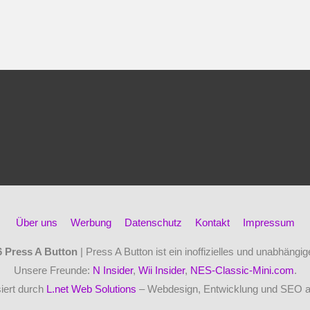
Über uns
Werbung
Datenschutz
Kontakt
Impressum
6
Press A Button
| Press A Button ist ein inoffizielles und unabhäng
Unsere Freunde:
N Insider
,
Wii Insider
,
NES-Classic-Mini.com
.
iert durch
L.net Web Solutions
– Webdesign, Entwicklung und SEO 