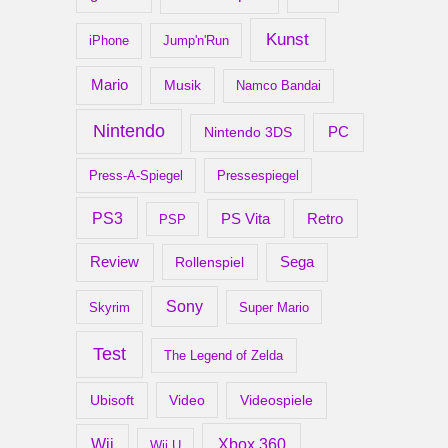
Kunst
iPhone
Jump'n'Run
Mario
Musik
Namco Bandai
Nintendo
PC
Nintendo 3DS
Press-A-Spiegel
Pressespiegel
PS3
Retro
PS Vita
PSP
Review
Rollenspiel
Sega
Sony
Skyrim
Super Mario
Test
The Legend of Zelda
Ubisoft
Video
Videospiele
Xbox 360
Wii
Wii U