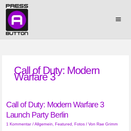
Zum
Inhalt
springen
Haup
Call of Duty: Modern
Warfare 3
Call of Duty: Modern Warfare 3
Launch Party Berlin
1 Kommentar
/
Allgemein
,
Featured
,
Fotos
/ Von
Rae Grimm