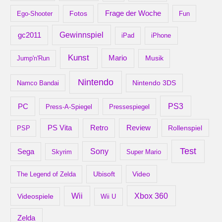
Frage der Woche
Ego-Shooter
Fotos
Fun
gc2011
Gewinnspiel
iPad
iPhone
Kunst
Mario
Musik
Jump'n'Run
Nintendo
Nintendo 3DS
Namco Bandai
PS3
PC
Press-A-Spiegel
Pressespiegel
Retro
PS Vita
Review
Rollenspiel
PSP
Test
Sony
Sega
Skyrim
Super Mario
Ubisoft
Video
The Legend of Zelda
Xbox 360
Wii
Videospiele
Wii U
Zelda