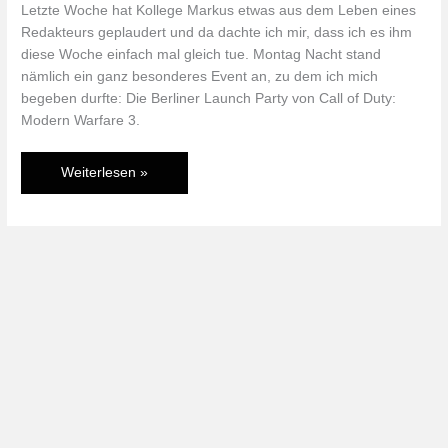
Letzte Woche hat Kollege Markus etwas aus dem Leben eines
Redakteurs geplaudert und da dachte ich mir, dass ich es ihm
diese Woche einfach mal gleich tue. Montag Nacht stand
nämlich ein ganz besonderes Event an, zu dem ich mich
begeben durfte: Die Berliner Launch Party von Call of Duty:
Modern Warfare 3.
Call
Weiterlesen »
of
Duty:
Modern
Warfare
3
Launch
Party
Berlin