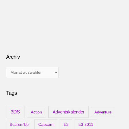
Archiv
A
r
c
Tags
h
i
v
3DS
Adventskalender
Action
Adventure
Capcom
Beat'em'Up
E3
E3 2011