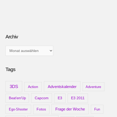
Archiv
A
r
c
Tags
h
i
v
3DS
Adventskalender
Action
Adventure
Capcom
Beat'em'Up
E3
E3 2011
Frage der Woche
Ego-Shooter
Fotos
Fun