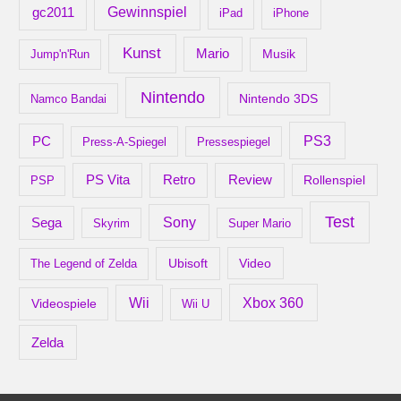
gc2011
Gewinnspiel
iPad
iPhone
Kunst
Mario
Musik
Jump'n'Run
Nintendo
Nintendo 3DS
Namco Bandai
PS3
PC
Press-A-Spiegel
Pressespiegel
Retro
PS Vita
Review
Rollenspiel
PSP
Test
Sony
Sega
Skyrim
Super Mario
Ubisoft
Video
The Legend of Zelda
Xbox 360
Wii
Videospiele
Wii U
Zelda