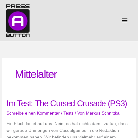
Zum
Inhalt
springen
Haup
Mittelalter
Im Test: The Cursed Crusade (PS3)
Schreibe einen Kommentar
/
Tests
/ Von
Markus Schnittka
Ein Fluch lastet auf uns. Nein, es hat nichts damit zu tun, dass
wir gerade Unmengen von Casualgames in die Redaktion
bekommen haben. Wir befinden uns vielmehr auf einem