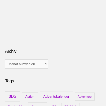
Archiv
A
r
c
Tags
h
i
v
3DS
Adventskalender
Action
Adventure