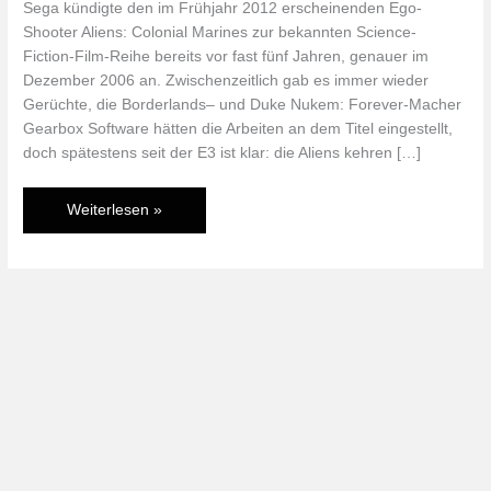
Sega kündigte den im Frühjahr 2012 erscheinenden Ego-
Shooter Aliens: Colonial Marines zur bekannten Science-
Fiction-Film-Reihe bereits vor fast fünf Jahren, genauer im
Dezember 2006 an. Zwischenzeitlich gab es immer wieder
Gerüchte, die Borderlands– und Duke Nukem: Forever-Macher
Gearbox Software hätten die Arbeiten an dem Titel eingestellt,
doch spätestens seit der E3 ist klar: die Aliens kehren […]
Angesehen:
Weiterlesen »
Aliens:
Colonial
Marines
(Multi)