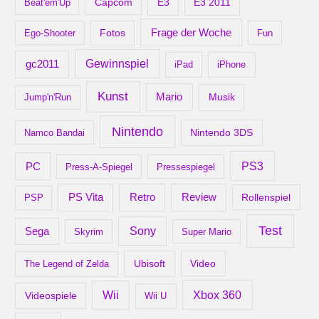
Capcom
Beat'em'Up
E3
E3 2011
Frage der Woche
Ego-Shooter
Fotos
Fun
gc2011
Gewinnspiel
iPad
iPhone
Kunst
Mario
Musik
Jump'n'Run
Nintendo
Nintendo 3DS
Namco Bandai
PS3
PC
Press-A-Spiegel
Pressespiegel
Retro
PS Vita
Review
Rollenspiel
PSP
Test
Sony
Sega
Skyrim
Super Mario
Ubisoft
Video
The Legend of Zelda
Xbox 360
Wii
Videospiele
Wii U