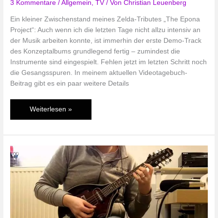
3 Kommentare
/
Allgemein
,
TV
/ Von
Christian Leuenberg
Ein kleiner Zwischenstand meines Zelda-Tributes „The Epona
Project“: Auch wenn ich die letzten Tage nicht allzu intensiv an
der Musik arbeiten konnte, ist immerhin der erste Demo-Track
des Konzeptalbums grundlegend fertig – zumindest die
Instrumente sind eingespielt. Fehlen jetzt im letzten Schritt noch
die Gesangsspuren. In meinem aktuellen Videotagebuch-
Beitrag gibt es ein paar weitere Details
The
Weiterlesen »
Epona
Project:
Videotagebuch
2