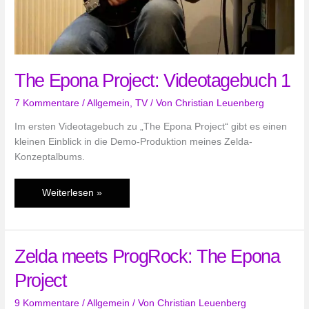
The Epona Project: Videotagebuch 1
7 Kommentare
/
Allgemein
,
TV
/ Von
Christian Leuenberg
Im ersten Videotagebuch zu „The Epona Project“ gibt es einen
kleinen Einblick in die Demo-Produktion meines Zelda-
Konzeptalbums.
The
Weiterlesen »
Epona
Project:
Videotagebuch
Zelda meets ProgRock: The Epona
1
Project
9 Kommentare
/
Allgemein
/ Von
Christian Leuenberg