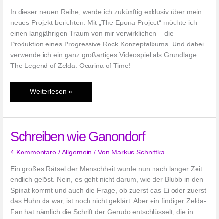
In dieser neuen Reihe, werde ich zukünftig exklusiv über mein
neues Projekt berichten. Mit „The Epona Project“ möchte ich
einen langjährigen Traum von mir verwirklichen – die
Produktion eines Progressive Rock Konzeptalbums. Und dabei
verwende ich ein ganz großartiges Videospiel als Grundlage:
The Legend of Zelda: Ocarina of Time!
Zelda
Weiterlesen »
meets
ProgRock:
The
Schreiben wie Ganondorf
Epona
Project
4 Kommentare
/
Allgemein
/ Von
Markus Schnittka
Ein großes Rätsel der Menschheit wurde nun nach langer Zeit
endlich gelöst. Nein, es geht nicht darum, wie der Blubb in den
Spinat kommt und auch die Frage, ob zuerst das Ei oder zuerst
das Huhn da war, ist noch nicht geklärt. Aber ein findiger Zelda-
Fan hat nämlich die Schrift der Gerudo entschlüsselt, die in