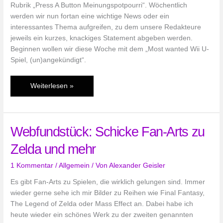
Rubrik „Press A Button Meinungspotpourri“. Wöchentlich
werden wir nun fortan eine wichtige News oder ein
interessantes Thema aufgreifen, zu dem unsere Redakteure
jeweils ein kurzes, knackiges Statement abgeben werden.
Beginnen wollen wir diese Woche mit dem „Most wanted Wii U-
Spiel, (un)angekündigt“.
PAB
Weiterlesen »
Meinungspotpourri
–
Most
Webfundstück: Schicke Fan-Arts zu
wanted
Wii
Zelda und mehr
U-
Spiel,
1 Kommentar
/
Allgemein
/ Von
Alexander Geisler
(un)angekündigt
Es gibt Fan-Arts zu Spielen, die wirklich gelungen sind. Immer
wieder gerne sehe ich mir Bilder zu Reihen wie Final Fantasy,
The Legend of Zelda oder Mass Effect an. Dabei habe ich
heute wieder ein schönes Werk zu der zweiten genannten