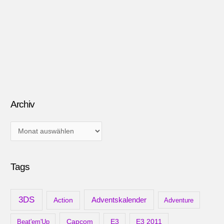
Archiv
A
r
c
Tags
h
i
v
3DS
Adventskalender
Action
Adventure
Capcom
Beat'em'Up
E3
E3 2011