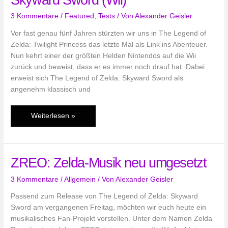
Reihe
3 Kommentare
/
Featured
,
Tests
/ Von
Alexander Geisler
Vor fast genau fünf Jahren stürzten wir uns in The Legend of
Zelda: Twilight Princess das letzte Mal als Link ins Abenteuer.
Nun kehrt einer der größten Helden Nintendos auf die Wii
zurück und beweist, dass er es immer noch drauf hat. Dabei
erweist sich The Legend of Zelda: Skyward Sword als
angenehm klassisch und
Im
Weiterlesen »
Test:
The
Legend
ZREO: Zelda-Musik neu umgesetzt
of
Zelda:
3 Kommentare
/
Allgemein
/ Von
Alexander Geisler
Skyward
Sword
Passend zum Release von The Legend of Zelda: Skyward
(Wii)
Sword am vergangenen Freitag, möchten wir euch heute ein
musikalisches Fan-Projekt vorstellen. Unter dem Namen Zelda