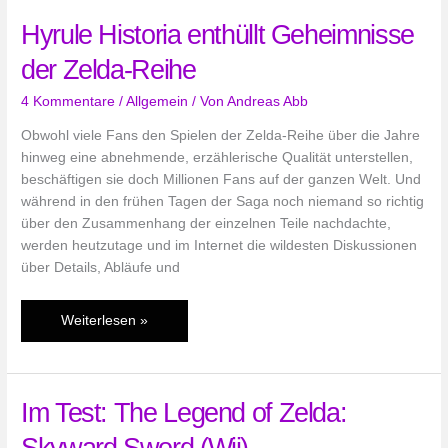
of
Hyrule Historia enthüllt Geheimnisse
Light
and
der Zelda-Reihe
Shadows
4 Kommentare
/
Allgemein
/ Von
Andreas Abb
Obwohl viele Fans den Spielen der Zelda-Reihe über die Jahre
hinweg eine abnehmende, erzählerische Qualität unterstellen,
beschäftigen sie doch Millionen Fans auf der ganzen Welt. Und
während in den frühen Tagen der Saga noch niemand so richtig
über den Zusammenhang der einzelnen Teile nachdachte,
werden heutzutage und im Internet die wildesten Diskussionen
über Details, Abläufe und
Hyrule
Weiterlesen »
Historia
enthüllt
Geheimnisse
Im Test: The Legend of Zelda:
der
Zelda-
Skyward Sword (Wii)