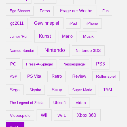
Frage der Woche
Ego-Shooter
Fotos
Fun
gc2011
Gewinnspiel
iPad
iPhone
Kunst
Mario
Musik
Jump'n'Run
Nintendo
Nintendo 3DS
Namco Bandai
PS3
PC
Press-A-Spiegel
Pressespiegel
Retro
PS Vita
Review
Rollenspiel
PSP
Test
Sony
Sega
Skyrim
Super Mario
Ubisoft
Video
The Legend of Zelda
Xbox 360
Wii
Videospiele
Wii U