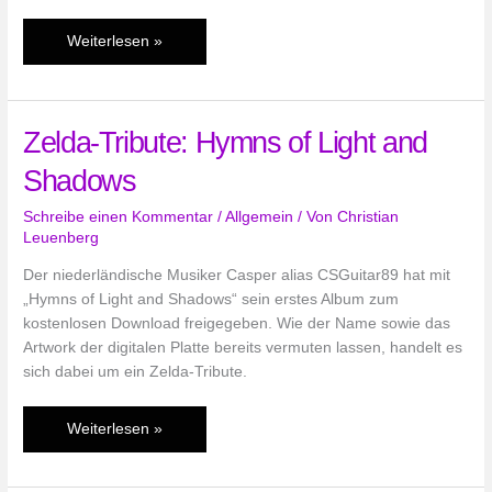
Schreiben
Weiterlesen »
wie
Ganondorf
Zelda-Tribute: Hymns of Light and
Shadows
Schreibe einen Kommentar
/
Allgemein
/ Von
Christian
Leuenberg
Der niederländische Musiker Casper alias CSGuitar89 hat mit
„Hymns of Light and Shadows“ sein erstes Album zum
kostenlosen Download freigegeben. Wie der Name sowie das
Artwork der digitalen Platte bereits vermuten lassen, handelt es
sich dabei um ein Zelda-Tribute.
Zelda-
Weiterlesen »
Tribute:
Hymns