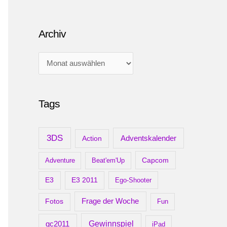
Archiv
A
r
c
Tags
h
i
v
3DS
Adventskalender
Action
Capcom
Adventure
Beat'em'Up
E3
E3 2011
Ego-Shooter
Frage der Woche
Fotos
Fun
gc2011
Gewinnspiel
iPad