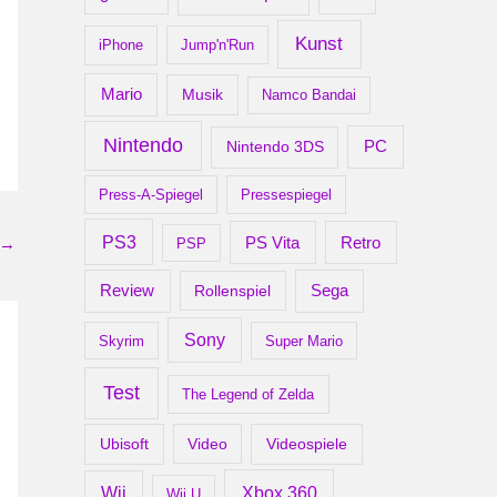
Kunst
iPhone
Jump'n'Run
Mario
Musik
Namco Bandai
Nintendo
PC
Nintendo 3DS
Press-A-Spiegel
Pressespiegel
PS3
Retro
PS Vita
→
PSP
Review
Rollenspiel
Sega
Sony
Skyrim
Super Mario
Test
The Legend of Zelda
Ubisoft
Video
Videospiele
Xbox 360
Wii
Wii U