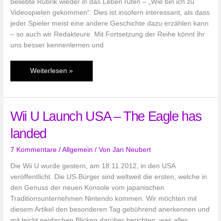
beliebte Rubrik wieder in das Leben rufen – „Wie bin ich zu
Videospielen gekommen“. Dies ist insofern interessant, als dass
jeder Spieler meist eine andere Geschichte dazu erzählen kann
– so auch wir Redakteure. Mit Fortsetzung der Reihe könnt ihr
uns besser kennenlernen und
Wie
Weiterlesen »
bin
ich
zu
Wii U Launch USA – The Eagle has
Videospielen
gekommen?
landed
Level
06
7 Kommentare
/
Allgemein
/ Von
Jan Neubert
Die Wii U wurde gestern, am 18.11.2012, in den USA
veröffentlicht. Die US-Bürger sind weltweit die ersten, welche in
den Genuss der neuen Konsole vom japanischen
Traditionsunternehmen Nintendo kommen. Wir möchten mit
diesem Artikel den besonderen Tag gebührend anerkennen und
mit leicht neidischen Blicken darüber berichten, was alles