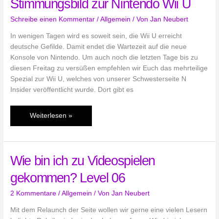
Stimmungsbild zur Nintendo Wii U
–
Thema:
Schreibe einen Kommentar
/
Allgemein
/ Von
Jan Neubert
Nintendo
Wii
In wenigen Tagen wird es soweit sein, die Wii U erreicht
U
deutsche Gefilde. Damit endet die Wartezeit auf die neue
Konsole von Nintendo. Um auch noch die letzten Tage bis zu
diesen Freitag zu versüßen empfehlen wir Euch das mehrteilige
Spezial zur Wii U, welches von unserer Schwesterseite N
Insider veröffentlicht wurde. Dort gibt es
Stimmungsbild
Weiterlesen »
zur
Nintendo
Wii
Wie bin ich zu Videospielen
U
gekommen? Level 06
2 Kommentare
/
Allgemein
/ Von
Jan Neubert
Mit dem Relaunch der Seite wollen wir gerne eine vielen Lesern