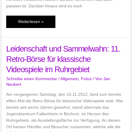
passiert ist. Darüber hinaus wird es noch
Wii
Weiterlesen »
U
Launch
USA
Leidenschaft und Sammelwahn: 11.
–
The
Retro-Börse für klassische
Eagle
has
Videospiele im Ruhrgebiet
landed
Schreibe einen Kommentar
/
Allgemein
,
Fotos
/ Von
Jan
Neubert
Am vergangenen Samstag, den 10.11.2012, fand zum bereits
elften Mal die Retro-Börse für klassische Videospiele statt. Wie
bereits seit sechs Jahren gewohnt, stand abermals das
Jugendzentrum Falkenheim in Bochum, im Herzen des
Ruhrgebiets, als Ausstellungsfläche zur Verfügung. An diesen
Ort kamen Händler und Besucher zusammen, welche alle die