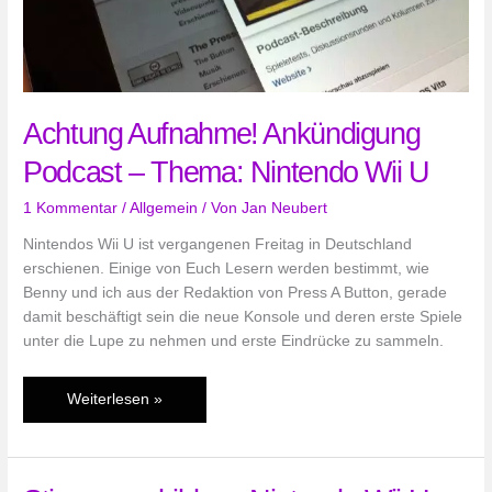
Achtung Aufnahme! Ankündigung
Podcast – Thema: Nintendo Wii U
1 Kommentar
/
Allgemein
/ Von
Jan Neubert
Nintendos Wii U ist vergangenen Freitag in Deutschland
erschienen. Einige von Euch Lesern werden bestimmt, wie
Benny und ich aus der Redaktion von Press A Button, gerade
damit beschäftigt sein die neue Konsole und deren erste Spiele
unter die Lupe zu nehmen und erste Eindrücke zu sammeln.
Achtung
Weiterlesen »
Aufnahme!
Ankündigung
Podcast