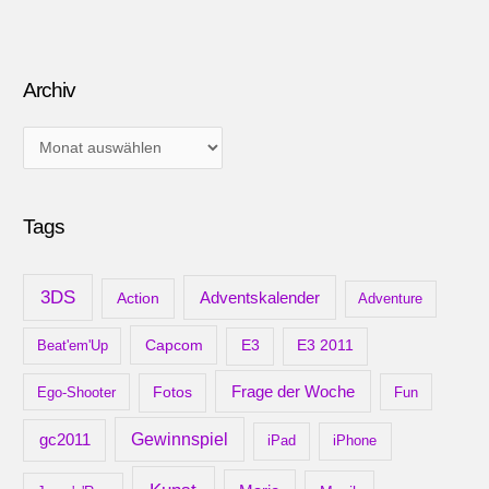
Archiv
A
r
c
Tags
h
i
v
3DS
Adventskalender
Action
Adventure
Capcom
Beat'em'Up
E3
E3 2011
Frage der Woche
Ego-Shooter
Fotos
Fun
gc2011
Gewinnspiel
iPad
iPhone