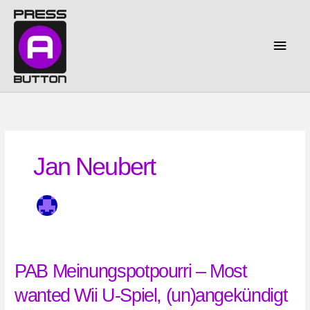
Zum
Inhalt
springen
Haup
Jan Neubert
PAB Meinungspotpourri – Most
wanted Wii U-Spiel, (un)angekündigt