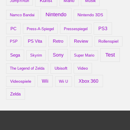
Kunst
Mario
Musik
Jump'n'Run
Nintendo
Nintendo 3DS
Namco Bandai
PS3
PC
Press-A-Spiegel
Pressespiegel
Retro
PS Vita
Review
Rollenspiel
PSP
Test
Sony
Sega
Skyrim
Super Mario
Ubisoft
Video
The Legend of Zelda
Xbox 360
Wii
Videospiele
Wii U
Zelda