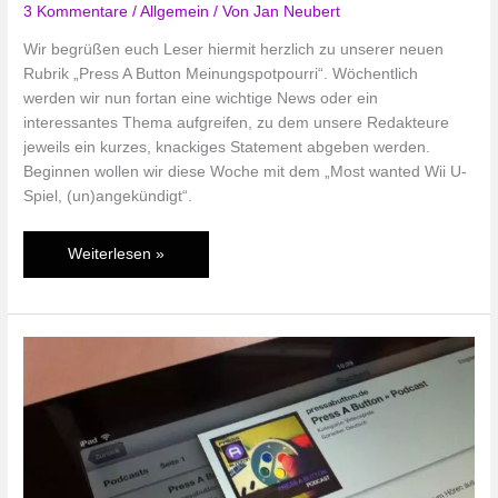
3 Kommentare
/
Allgemein
/ Von
Jan Neubert
Wir begrüßen euch Leser hiermit herzlich zu unserer neuen
Rubrik „Press A Button Meinungspotpourri“. Wöchentlich
werden wir nun fortan eine wichtige News oder ein
interessantes Thema aufgreifen, zu dem unsere Redakteure
jeweils ein kurzes, knackiges Statement abgeben werden.
Beginnen wollen wir diese Woche mit dem „Most wanted Wii U-
Spiel, (un)angekündigt“.
PAB
Weiterlesen »
Meinungspotpourri
–
Most
wanted
Wii
U-
Spiel,
(un)angekündigt