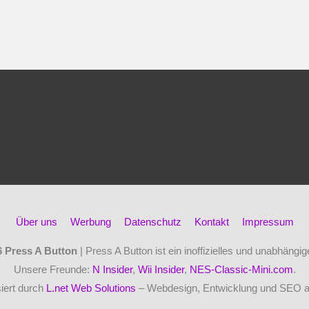
Über uns
Werbung
Datenschutz
Kontakt
Impressum
6
Press A Button
| Press A Button ist ein inoffizielles und unabhäng
Unsere Freunde:
N Insider
,
Wii Insider
,
NES-Classic-Mini.com
.
iert durch
L.net Web Solutions
– Webdesign, Entwicklung und SEO 