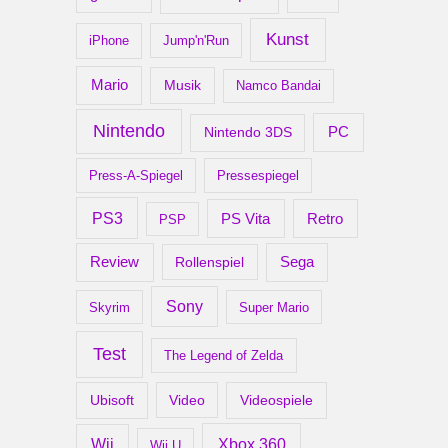
Kunst
iPhone
Jump'n'Run
Mario
Musik
Namco Bandai
Nintendo
PC
Nintendo 3DS
Press-A-Spiegel
Pressespiegel
PS3
Retro
PS Vita
PSP
Review
Rollenspiel
Sega
Sony
Skyrim
Super Mario
Test
The Legend of Zelda
Ubisoft
Video
Videospiele
Xbox 360
Wii
Wii U