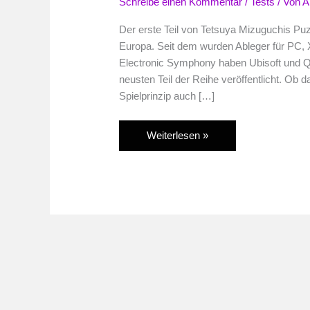
Schreibe einen Kommentar
/
Tests
/ Von
A
Der erste Teil von Tetsuya Mizuguchis Pu
Europa. Seit dem wurden Ableger für PC, 
Electronic Symphony haben Ubisoft und Q
neusten Teil der Reihe veröffentlicht. Ob d
Spielprinzip auch […]
Im
Weiterlesen »
Test:
Lumines:
Electronic
Symphony
(PS
Vita)