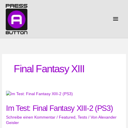
Zum
Inhalt
springen
Haup
Final Fantasy XIII
Im Test: Final Fantasy XIII-2 (PS3)
Schreibe einen Kommentar
/
Featured
,
Tests
/ Von
Alexander
Geisler