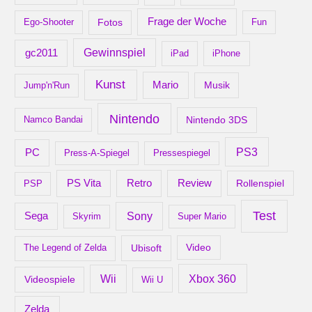
Frage der Woche
Ego-Shooter
Fotos
Fun
gc2011
Gewinnspiel
iPad
iPhone
Kunst
Mario
Musik
Jump'n'Run
Nintendo
Nintendo 3DS
Namco Bandai
PS3
PC
Press-A-Spiegel
Pressespiegel
Retro
PS Vita
Review
Rollenspiel
PSP
Test
Sony
Sega
Skyrim
Super Mario
Ubisoft
Video
The Legend of Zelda
Xbox 360
Wii
Videospiele
Wii U
Zelda