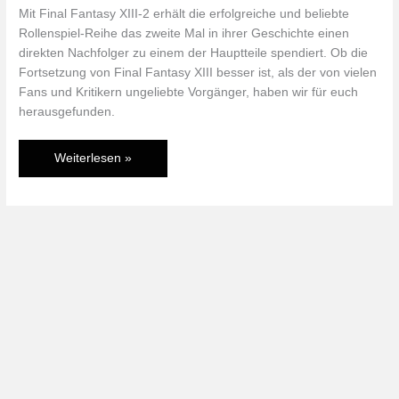
Mit Final Fantasy XIII-2 erhält die erfolgreiche und beliebte
Rollenspiel-Reihe das zweite Mal in ihrer Geschichte einen
direkten Nachfolger zu einem der Hauptteile spendiert. Ob die
Fortsetzung von Final Fantasy XIII besser ist, als der von vielen
Fans und Kritikern ungeliebte Vorgänger, haben wir für euch
herausgefunden.
Im
Weiterlesen »
Test:
Final
Fantasy
XIII-
2
(PS3)