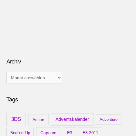
Archiv
A
r
c
Tags
h
i
v
3DS
Adventskalender
Action
Adventure
Capcom
Beat'em'Up
E3
E3 2011