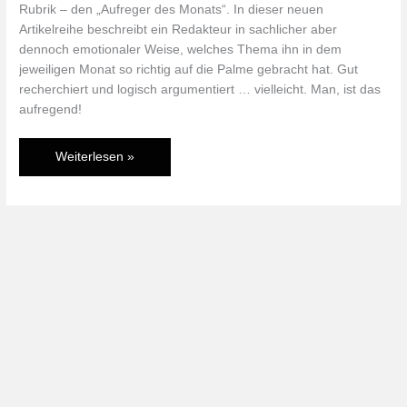
Rubrik – den „Aufreger des Monats“. In dieser neuen
Artikelreihe beschreibt ein Redakteur in sachlicher aber
dennoch emotionaler Weise, welches Thema ihn in dem
jeweiligen Monat so richtig auf die Palme gebracht hat. Gut
recherchiert und logisch argumentiert … vielleicht. Man, ist das
aufregend!
Der
Weiterlesen »
Aufreger
des
Monats:
007
Legends
und
andere
Meisterwerke