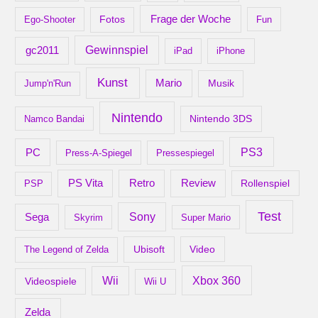
Frage der Woche
Ego-Shooter
Fotos
Fun
gc2011
Gewinnspiel
iPad
iPhone
Kunst
Mario
Musik
Jump'n'Run
Nintendo
Nintendo 3DS
Namco Bandai
PS3
PC
Press-A-Spiegel
Pressespiegel
Retro
PS Vita
Review
Rollenspiel
PSP
Test
Sony
Sega
Skyrim
Super Mario
Ubisoft
Video
The Legend of Zelda
Xbox 360
Wii
Videospiele
Wii U
Zelda