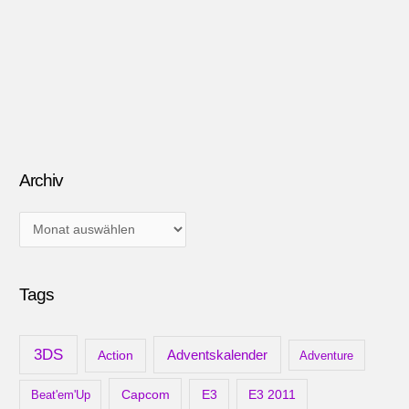
Archiv
A
r
c
Tags
h
i
v
3DS
Adventskalender
Action
Adventure
Capcom
Beat'em'Up
E3
E3 2011