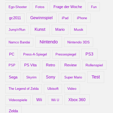
Frage der Woche
Ego-Shooter
Fotos
Fun
gc2011
Gewinnspiel
iPad
iPhone
Kunst
Mario
Musik
Jump'n'Run
Nintendo
Nintendo 3DS
Namco Bandai
PS3
PC
Press-A-Spiegel
Pressespiegel
Retro
PS Vita
Review
Rollenspiel
PSP
Test
Sony
Sega
Skyrim
Super Mario
Ubisoft
Video
The Legend of Zelda
Xbox 360
Wii
Videospiele
Wii U
Zelda