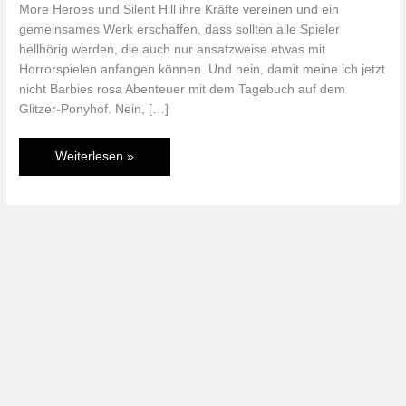
More Heroes und Silent Hill ihre Kräfte vereinen und ein
gemeinsames Werk erschaffen, dass sollten alle Spieler
hellhörig werden, die auch nur ansatzweise etwas mit
Horrorspielen anfangen können. Und nein, damit meine ich jetzt
nicht Barbies rosa Abenteuer mit dem Tagebuch auf dem
Glitzer-Ponyhof. Nein, […]
Im
Weiterlesen »
Test:
Shadows
of
the
Damned
(PS3)