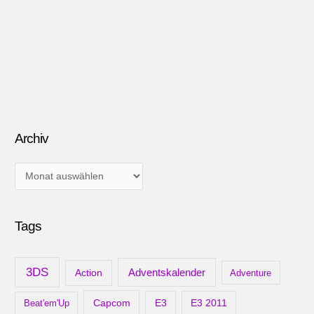
Archiv
A
r
c
Tags
h
i
v
3DS
Adventskalender
Action
Adventure
Capcom
Beat'em'Up
E3
E3 2011