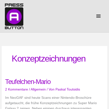
Zum
Inhalt
springen
Haup
Konzeptzeichnungen
Teufelchen-Mario
2 Kommentare
/
Allgemein
/ Von
Paskal Toutsidis
Im NeoGAF sind heute Scans einer Nintendo-Broschüre
aufgetaucht, die frühe Konzeptzeichnungen zu Super Mario
Galaxy 2 zeigen. Neben einigen durchaus interessanten