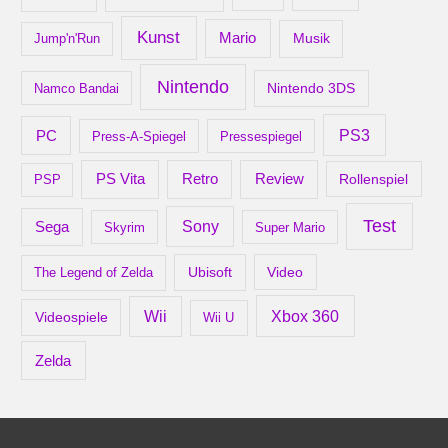
Kunst
Mario
Musik
Jump'n'Run
Nintendo
Nintendo 3DS
Namco Bandai
PS3
PC
Press-A-Spiegel
Pressespiegel
Retro
PS Vita
Review
Rollenspiel
PSP
Test
Sony
Sega
Skyrim
Super Mario
Ubisoft
Video
The Legend of Zelda
Xbox 360
Wii
Videospiele
Wii U
Zelda