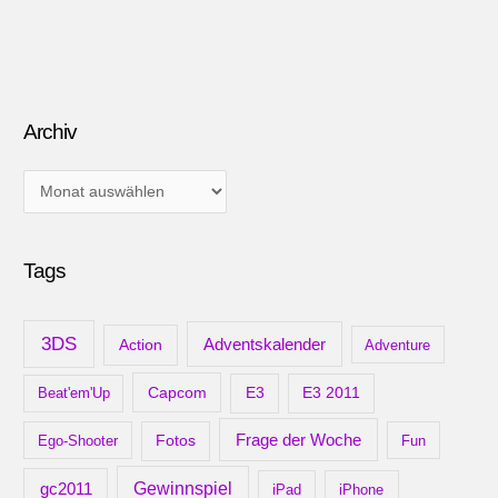
Archiv
A
r
c
Tags
h
i
v
3DS
Adventskalender
Action
Adventure
Capcom
Beat'em'Up
E3
E3 2011
Frage der Woche
Ego-Shooter
Fotos
Fun
gc2011
Gewinnspiel
iPad
iPhone