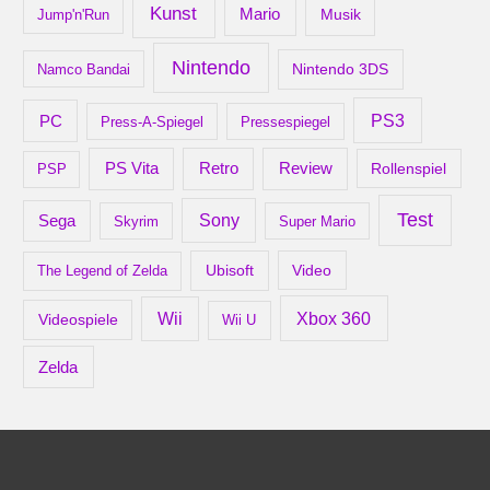
Kunst
Mario
Musik
Jump'n'Run
Nintendo
Nintendo 3DS
Namco Bandai
PS3
PC
Press-A-Spiegel
Pressespiegel
Retro
PS Vita
Review
Rollenspiel
PSP
Test
Sony
Sega
Skyrim
Super Mario
Ubisoft
Video
The Legend of Zelda
Xbox 360
Wii
Videospiele
Wii U
Zelda