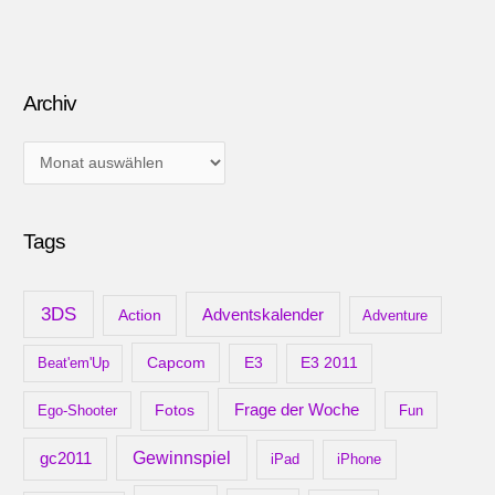
Archiv
A
r
c
Tags
h
i
v
3DS
Adventskalender
Action
Adventure
Capcom
Beat'em'Up
E3
E3 2011
Frage der Woche
Ego-Shooter
Fotos
Fun
gc2011
Gewinnspiel
iPad
iPhone