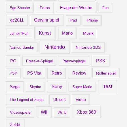
Frage der Woche
Ego-Shooter
Fotos
Fun
gc2011
Gewinnspiel
iPad
iPhone
Kunst
Mario
Musik
Jump'n'Run
Nintendo
Nintendo 3DS
Namco Bandai
PS3
PC
Press-A-Spiegel
Pressespiegel
Retro
PS Vita
Review
Rollenspiel
PSP
Test
Sony
Sega
Skyrim
Super Mario
Ubisoft
Video
The Legend of Zelda
Xbox 360
Wii
Videospiele
Wii U
Zelda