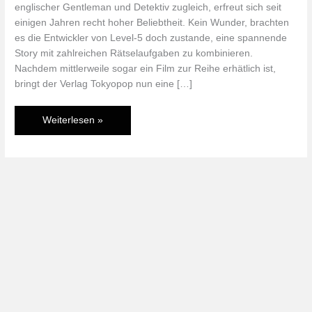
englischer Gentleman und Detektiv zugleich, erfreut sich seit
einigen Jahren recht hoher Beliebtheit. Kein Wunder, brachten
es die Entwickler von Level-5 doch zustande, eine spannende
Story mit zahlreichen Rätselaufgaben zu kombinieren.
Nachdem mittlerweile sogar ein Film zur Reihe erhätlich ist,
bringt der Verlag Tokyopop nun eine […]
Professor
Weiterlesen »
Layton
und
seine
lustigen
Fälle
–
Manga
oder
Rätselheft?