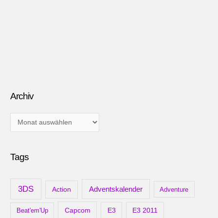
Archiv
A
r
c
Tags
h
i
v
3DS
Adventskalender
Action
Adventure
Capcom
Beat'em'Up
E3
E3 2011