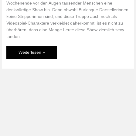
Wochenende vor den Augen tausender Menschen eine
denkwürdige Show hin. Denn obwohl Burlesque Darstellerinnen
keine Stripperinnen sind, und diese Truppe auch noch als
Videospiel-Charaktere verkleidet daherkommt, ist es nicht zu
überhören, dass eine Menge Leute diese Show ziemlich sexy
fanden.
Bad
Weiterlesen »
Girl,
Shiek
&
Nurse
Joy
in
Burlesque
Show