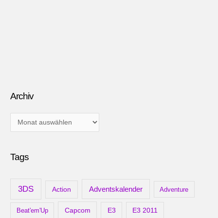
Archiv
A
r
c
Tags
h
i
v
3DS
Adventskalender
Action
Adventure
Capcom
Beat'em'Up
E3
E3 2011