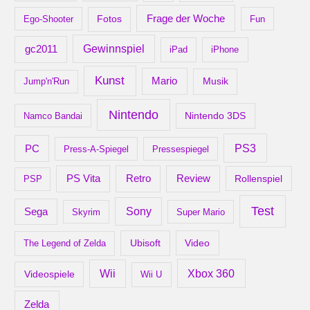
Frage der Woche
Ego-Shooter
Fotos
Fun
gc2011
Gewinnspiel
iPad
iPhone
Kunst
Mario
Musik
Jump'n'Run
Nintendo
Nintendo 3DS
Namco Bandai
PS3
PC
Press-A-Spiegel
Pressespiegel
Retro
PS Vita
Review
Rollenspiel
PSP
Test
Sony
Sega
Skyrim
Super Mario
Ubisoft
Video
The Legend of Zelda
Xbox 360
Wii
Videospiele
Wii U
Zelda