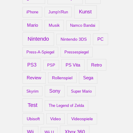
Kunst
iPhone
Jump'n'Run
Mario
Musik
Namco Bandai
Nintendo
PC
Nintendo 3DS
Press-A-Spiegel
Pressespiegel
PS3
Retro
PS Vita
PSP
Review
Rollenspiel
Sega
Sony
Skyrim
Super Mario
Test
The Legend of Zelda
Ubisoft
Video
Videospiele
Xbox 360
Wii
Wii U