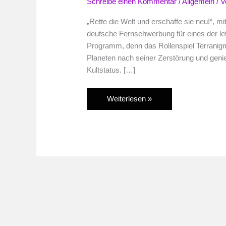
Schreibe einen Kommentar
/
Allgemein
/ 
„Rette die Welt und erschaffe sie neu!“, m
deutsche Fernsehwerbung für eines der let
Programm, denn das Rollenspiel Terranig
Planeten nach seiner Zerstörung und genie
Kultstatus. […]
Soundtrack
Weiterlesen »
der
Woche:
Terranigma
(SNES)