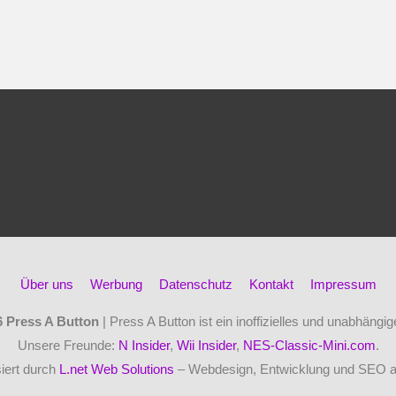
Über uns
Werbung
Datenschutz
Kontakt
Impressum
6
Press A Button
| Press A Button ist ein inoffizielles und unabhäng
Unsere Freunde:
N Insider
,
Wii Insider
,
NES-Classic-Mini.com
.
iert durch
L.net Web Solutions
– Webdesign, Entwicklung und SEO 