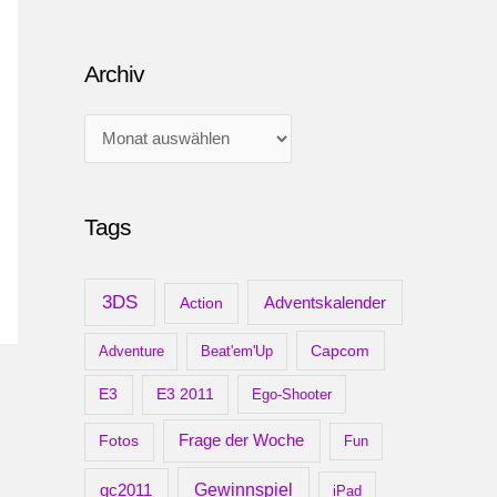
Archiv
A
r
c
Tags
h
i
v
3DS
Adventskalender
Action
Capcom
Adventure
Beat'em'Up
E3
E3 2011
Ego-Shooter
Frage der Woche
Fotos
Fun
gc2011
Gewinnspiel
iPad