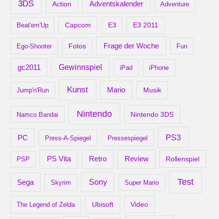
3DS
Adventskalender
Action
Adventure
Capcom
Beat'em'Up
E3
E3 2011
Frage der Woche
Ego-Shooter
Fotos
Fun
gc2011
Gewinnspiel
iPad
iPhone
Kunst
Mario
Musik
Jump'n'Run
Nintendo
Nintendo 3DS
Namco Bandai
PS3
PC
Press-A-Spiegel
Pressespiegel
Retro
PS Vita
Review
Rollenspiel
PSP
Test
Sony
Sega
Skyrim
Super Mario
Ubisoft
Video
The Legend of Zelda