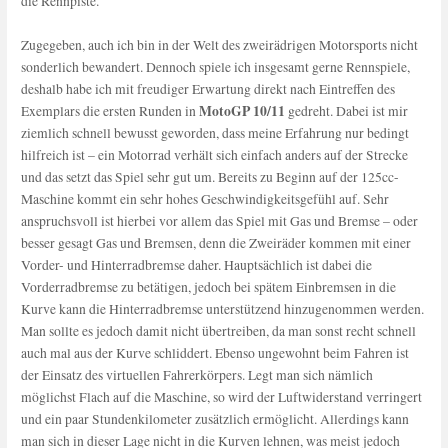
die Rennpiste.
Zugegeben, auch ich bin in der Welt des zweirädrigen Motorsports nicht
sonderlich bewandert. Dennoch spiele ich insgesamt gerne Rennspiele,
deshalb habe ich mit freudiger Erwartung direkt nach Eintreffen des
MotoGP 10/11
Exemplars die ersten Runden in
gedreht. Dabei ist mir
ziemlich schnell bewusst geworden, dass meine Erfahrung nur bedingt
hilfreich ist – ein Motorrad verhält sich einfach anders auf der Strecke
und das setzt das Spiel sehr gut um. Bereits zu Beginn auf der 125cc-
Maschine kommt ein sehr hohes Geschwindigkeitsgefühl auf. Sehr
anspruchsvoll ist hierbei vor allem das Spiel mit Gas und Bremse – oder
besser gesagt Gas und Bremsen, denn die Zweiräder kommen mit einer
Vorder- und Hinterradbremse daher. Hauptsächlich ist dabei die
Vorderradbremse zu betätigen, jedoch bei spätem Einbremsen in die
Kurve kann die Hinterradbremse unterstützend hinzugenommen werden.
Man sollte es jedoch damit nicht übertreiben, da man sonst recht schnell
auch mal aus der Kurve schliddert. Ebenso ungewohnt beim Fahren ist
der Einsatz des virtuellen Fahrerkörpers. Legt man sich nämlich
möglichst Flach auf die Maschine, so wird der Luftwiderstand verringert
und ein paar Stundenkilometer zusätzlich ermöglicht. Allerdings kann
man sich in dieser Lage nicht in die Kurven lehnen, was meist jedoch