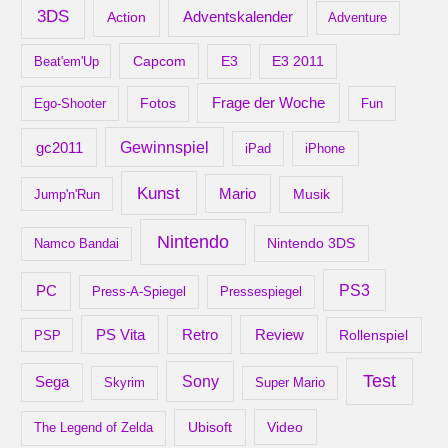
v
3DS
Adventskalender
Action
Adventure
Capcom
Beat'em'Up
E3
E3 2011
Frage der Woche
Ego-Shooter
Fotos
Fun
gc2011
Gewinnspiel
iPad
iPhone
Kunst
Mario
Musik
Jump'n'Run
Nintendo
Nintendo 3DS
Namco Bandai
PS3
PC
Press-A-Spiegel
Pressespiegel
Retro
PS Vita
Review
Rollenspiel
PSP
Test
Sony
Sega
Skyrim
Super Mario
Ubisoft
Video
The Legend of Zelda