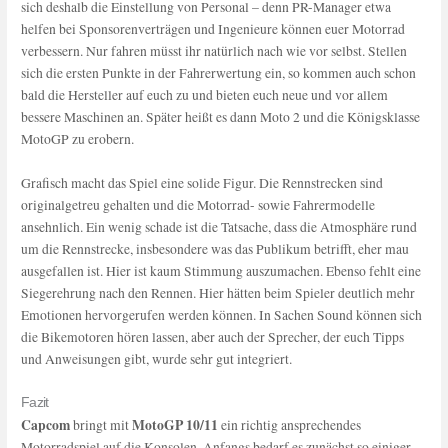
sich deshalb die Einstellung von Personal – denn PR-Manager etwa
helfen bei Sponsorenverträgen und Ingenieure können euer Motorrad
verbessern. Nur fahren müsst ihr natürlich nach wie vor selbst. Stellen
sich die ersten Punkte in der Fahrerwertung ein, so kommen auch schon
bald die Hersteller auf euch zu und bieten euch neue und vor allem
bessere Maschinen an. Später heißt es dann Moto 2 und die Königsklasse
MotoGP zu erobern.
Grafisch macht das Spiel eine solide Figur. Die Rennstrecken sind
originalgetreu gehalten und die Motorrad- sowie Fahrermodelle
ansehnlich. Ein wenig schade ist die Tatsache, dass die Atmosphäre rund
um die Rennstrecke, insbesondere was das Publikum betrifft, eher mau
ausgefallen ist. Hier ist kaum Stimmung auszumachen. Ebenso fehlt eine
Siegerehrung nach den Rennen. Hier hätten beim Spieler deutlich mehr
Emotionen hervorgerufen werden können. In Sachen Sound können sich
die Bikemotoren hören lassen, aber auch der Sprecher, der euch Tipps
und Anweisungen gibt, wurde sehr gut integriert.
Fazit
Capcom
MotoGP 10/11
bringt mit
ein richtig ansprechendes
Motorradspiel auf die Konsolen. Anfangs bedarf es zunächst so einiger