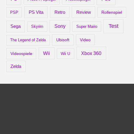
Retro
PS Vita
Review
Rollenspiel
PSP
Test
Sony
Sega
Skyrim
Super Mario
Ubisoft
Video
The Legend of Zelda
Xbox 360
Wii
Videospiele
Wii U
Zelda