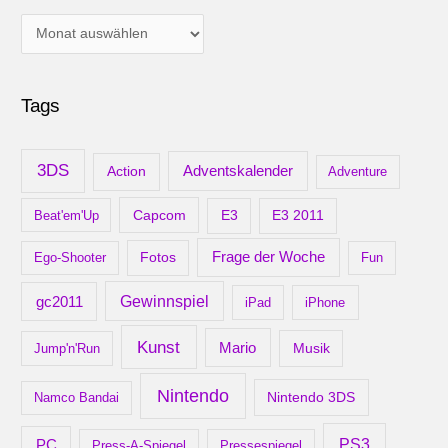
A
r
c
Tags
h
i
v
3DS
Adventskalender
Action
Adventure
Capcom
Beat'em'Up
E3
E3 2011
Frage der Woche
Ego-Shooter
Fotos
Fun
gc2011
Gewinnspiel
iPad
iPhone
Kunst
Mario
Musik
Jump'n'Run
Nintendo
Nintendo 3DS
Namco Bandai
PS3
PC
Press-A-Spiegel
Pressespiegel