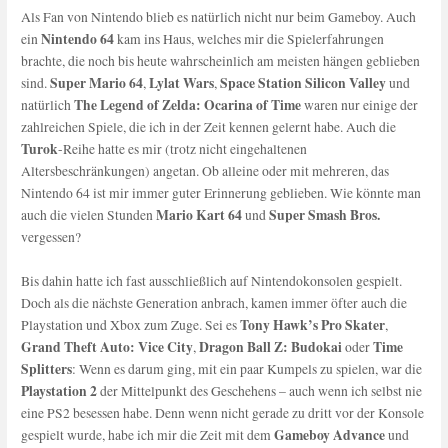
Als Fan von Nintendo blieb es natürlich nicht nur beim Gameboy. Auch
Nintendo 64
ein
kam ins Haus, welches mir die Spielerfahrungen
brachte, die noch bis heute wahrscheinlich am meisten hängen geblieben
Super Mario 64
Lylat Wars
Space Station Silicon Valley
sind.
,
,
und
The Legend of Zelda: Ocarina of Time
natürlich
waren nur einige der
zahlreichen Spiele, die ich in der Zeit kennen gelernt habe. Auch die
Turok
-Reihe hatte es mir (trotz nicht eingehaltenen
Altersbeschränkungen) angetan. Ob alleine oder mit mehreren, das
Nintendo 64 ist mir immer guter Erinnerung geblieben. Wie könnte man
Mario Kart 64
Super Smash Bros.
auch die vielen Stunden
und
vergessen?
Bis dahin hatte ich fast ausschließlich auf Nintendokonsolen gespielt.
Doch als die nächste Generation anbrach, kamen immer öfter auch die
Tony Hawk’s Pro Skater
Playstation und Xbox zum Zuge. Sei es
,
Grand Theft Auto: Vice City
Dragon Ball Z: Budokai
Time
,
oder
Splitters
: Wenn es darum ging, mit ein paar Kumpels zu spielen, war die
Playstation 2
der Mittelpunkt des Geschehens – auch wenn ich selbst nie
eine PS2 besessen habe. Denn wenn nicht gerade zu dritt vor der Konsole
Gameboy Advance
gespielt wurde, habe ich mir die Zeit mit dem
und