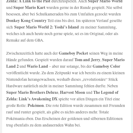
Zelda: A Link to the Past
Super Mario World
durchzuspielen. Auch
Super Mario Kart
und
wurden gerne in der Runde gespielt. Nie selbst
besessen, aber bei Schulkameraden bis zum Umfallen gezockt wurden
Donkey Kong Country
Teil eins bis drei. Im späteren Verlauf gesellte
Super Mario World 2: Yoshi’s Island
sich
zu meiner Sammlung,
welches ich auch heute noch gerne spiele, sei es im Original, oder als
Remake auf dem GBA.
Gameboy Pocket
Zwischenzeitlich hatte auch der
seinen Weg in meine
Tom and Jerry
Super Mario
Hände gefunden. Gespielt wurden darauf
,
Land 2
Wario Land
Gameboy Color
und
– aber nur solange, bis der
veröffentlicht wurde. Zu dem Zeitpunkt war ich bereits zu einem kleinen
Nintendofan herangewachsen, weshalb dieses „revolutionäre“ Stück
Hardware natürlich nicht in meiner Sammlung fehlen durfte. Neben
Super Mario Brothers Deluxe
Harvest Moon
The Legend of
,
und
Zelda: Link’s Awakening DX
spielte vor allen Dingen ein Titel eine
Pokémon
große Rolle:
. Die rote Edition wurde zusammen mit Freunden
rauf und runter gespielt, als gäbe es nichts anderes mehr. Totale
Pokémania eben. Das Erscheinen der goldenen und silbernen Editionen
trug ebenfalls zu dem andauernden Wahn bei.