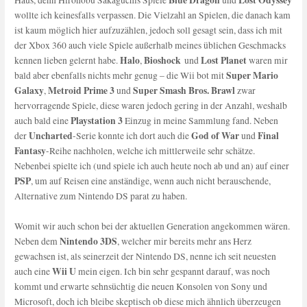
Blue Dragon
Lost Odyssey
Haus, denn Hironobu Sakaguchis Spiele
und
wollte ich keinesfalls verpassen. Die Vielzahl an Spielen, die danach kam
ist kaum möglich hier aufzuzählen, jedoch soll gesagt sein, dass ich mit
der Xbox 360 auch viele Spiele außerhalb meines üblichen Geschmacks
Halo
Bioshock
Lost Planet
kennen lieben gelernt habe.
,
und
waren mir
Super Mario
bald aber ebenfalls nichts mehr genug – die Wii bot mit
Galaxy
Metroid Prime 3
Super Smash Bros. Brawl
,
und
zwar
hervorragende Spiele, diese waren jedoch gering in der Anzahl, weshalb
Playstation 3
auch bald eine
Einzug in meine Sammlung fand. Neben
Uncharted
God of War
Final
der
-Serie konnte ich dort auch die
und
Fantasy
-Reihe nachholen, welche ich mittlerweile sehr schätze.
Nebenbei spielte ich (und spiele ich auch heute noch ab und an) auf einer
PSP
, um auf Reisen eine anständige, wenn auch nicht berauschende,
Alternative zum Nintendo DS parat zu haben.
Womit wir auch schon bei der aktuellen Generation angekommen wären.
Nintendo 3DS
Neben dem
, welcher mir bereits mehr ans Herz
gewachsen ist, als seinerzeit der Nintendo DS, nenne ich seit neuesten
Wii U
auch eine
mein eigen. Ich bin sehr gespannt darauf, was noch
kommt und erwarte sehnsüchtig die neuen Konsolen von Sony und
Microsoft, doch ich bleibe skeptisch ob diese mich ähnlich überzeugen