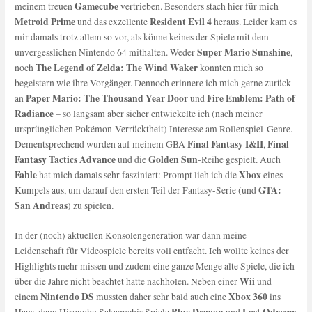
Gamecube
meinem treuen
vertrieben. Besonders stach hier für mich
Metroid Prime
Resident Evil 4
und das exzellente
heraus. Leider kam es
mir damals trotz allem so vor, als könne keines der Spiele mit dem
Super Mario Sunshine
unvergesslichen Nintendo 64 mithalten. Weder
,
The Legend of Zelda: The Wind Waker
noch
konnten mich so
begeistern wie ihre Vorgänger. Dennoch erinnere ich mich gerne zurück
Paper Mario: The Thousand Year Door
Fire Emblem: Path of
an
und
Radiance
– so langsam aber sicher entwickelte ich (nach meiner
ursprünglichen Pokémon-Verrücktheit) Interesse am Rollenspiel-Genre.
Final Fantasy I&II
Final
Dementsprechend wurden auf meinem GBA
,
Fantasy Tactics Advance
Golden Sun
und die
-Reihe gespielt. Auch
Fable
Xbox
hat mich damals sehr fasziniert: Prompt lieh ich die
eines
GTA:
Kumpels aus, um darauf den ersten Teil der Fantasy-Serie (und
San Andreas
) zu spielen.
In der (noch) aktuellen Konsolengeneration war dann meine
Leidenschaft für Videospiele bereits voll entfacht. Ich wollte keines der
Highlights mehr missen und zudem eine ganze Menge alte Spiele, die ich
Wii
über die Jahre nicht beachtet hatte nachholen. Neben einer
und
Nintendo DS
Xbox 360
einem
mussten daher sehr bald auch eine
ins