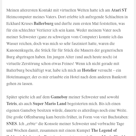
Atari ST
Meinen allerersten Kontakt mit virtuellen Welten hatte ich am
Heimcomputer meines Vaters. Dort erlebte ich aufregende Schlachten in
Ballerburg
Eckhard Kruses
und durfte zum ersten Mal feststellen, was
für ein schlechter Verlierer ich sein kann. Weder meinem Vater noch
meiner Schwester (ganz zu schweigen vom Computer) konnte ich das
Wasser reichen, doch was mich so sehr fasziniert hatte, waren die
Kanonenkugeln, die Stück für für Stück die Mauern der gegnerischen
Burg abgetragen haben. Im jungen Alter (und auch heute noch) ist
virtuelle Zerstörung schon etwas Feines! Wenn ich nicht gerade mit
Hotelier
Ballerburg beschäftigt war, habe ich mich an
versucht – ein
Hotelmanager, der es mir erlaubte ein Hotel nach dem anderen Bankrott
gehen zu lassen.
Gameboy
Später spielte ich auf dem
meiner Schwester und sowohl
Tetris
Super Mario Land
, als auch
begeisterten mich. Bis ich einen
eigenen Gameboy besitzen würde, dauerte es allerdings noch eine Weile.
Die große Offenbarung kam bereits früher, in Form von vier Buchstaben:
SNES
. Ich „erbte“ die Konsole meiner Schwester und verbrachte Tage
The Legend of
und Wochen damit, zusammen mit einem Kumpel