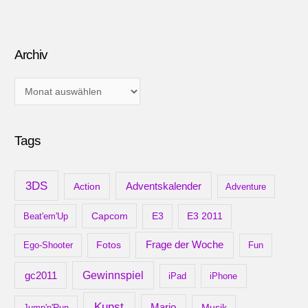
Archiv
A
r
c
Tags
h
i
v
3DS
Adventskalender
Action
Adventure
Capcom
Beat'em'Up
E3
E3 2011
Frage der Woche
Ego-Shooter
Fotos
Fun
gc2011
Gewinnspiel
iPad
iPhone
Kunst
Mario
Musik
Jump'n'Run