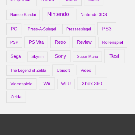
Nintendo
Nintendo 3DS
Namco Bandai
PS3
PC
Press-A-Spiegel
Pressespiegel
Retro
PS Vita
Review
Rollenspiel
PSP
Test
Sony
Sega
Skyrim
Super Mario
Ubisoft
Video
The Legend of Zelda
Xbox 360
Wii
Videospiele
Wii U
Zelda