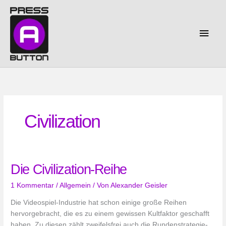
Zum
Inhalt
springen
Haup
Civilization
Die Civilization-Reihe
1 Kommentar
/
Allgemein
/ Von
Alexander Geisler
Die Videospiel-Industrie hat schon einige große Reihen
hervorgebracht, die es zu einem gewissen Kultfaktor geschafft
haben. Zu diesen zählt zweifelsfrei auch die Rundenstrategie-