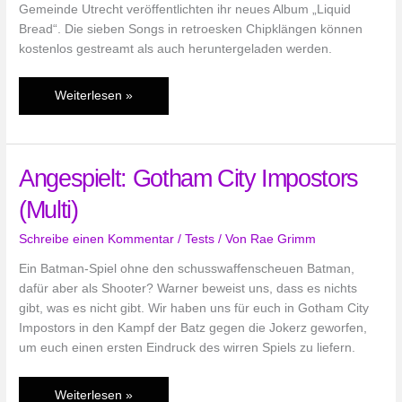
Gemeinde Utrecht veröffentlichten ihr neues Album „Liquid
Bread“. Die sieben Songs in retroesken Chipklängen können
kostenlos gestreamt als auch heruntergeladen werden.
Chiptunes-
Weiterlesen »
Album:
Liquid
Bread
Angespielt: Gotham City Impostors
von
Men
(Multi)
of
Mega
Schreibe einen Kommentar
/
Tests
/ Von
Rae Grimm
Ein Batman-Spiel ohne den schusswaffenscheuen Batman,
dafür aber als Shooter? Warner beweist uns, dass es nichts
gibt, was es nicht gibt. Wir haben uns für euch in Gotham City
Impostors in den Kampf der Batz gegen die Jokerz geworfen,
um euch einen ersten Eindruck des wirren Spiels zu liefern.
Angespielt:
Weiterlesen »