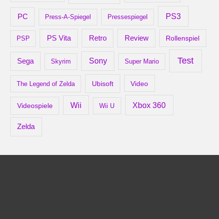
PS3
PC
Press-A-Spiegel
Pressespiegel
Retro
PS Vita
Review
Rollenspiel
PSP
Test
Sony
Sega
Skyrim
Super Mario
Ubisoft
Video
The Legend of Zelda
Xbox 360
Wii
Videospiele
Wii U
Zelda