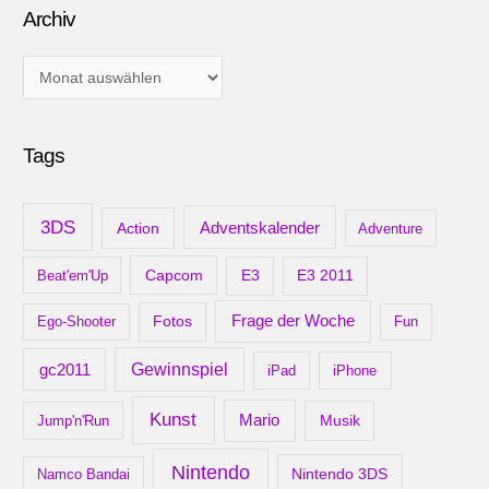
Archiv
A
r
c
Tags
h
i
v
3DS
Adventskalender
Action
Adventure
Capcom
Beat'em'Up
E3
E3 2011
Frage der Woche
Ego-Shooter
Fotos
Fun
gc2011
Gewinnspiel
iPad
iPhone
Kunst
Mario
Musik
Jump'n'Run
Nintendo
Nintendo 3DS
Namco Bandai