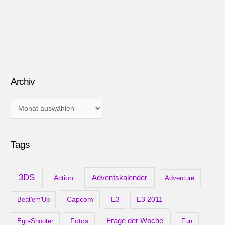
Archiv
A
r
c
Tags
h
i
v
3DS
Adventskalender
Action
Adventure
Capcom
Beat'em'Up
E3
E3 2011
Frage der Woche
Ego-Shooter
Fotos
Fun