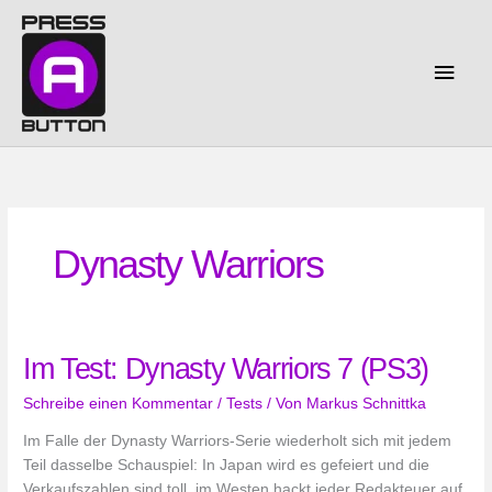
Zum
Inhalt
springen
Haup
Dynasty Warriors
Im Test: Dynasty Warriors 7 (PS3)
Schreibe einen Kommentar
/
Tests
/ Von
Markus Schnittka
Im Falle der Dynasty Warriors-Serie wiederholt sich mit jedem
Teil dasselbe Schauspiel: In Japan wird es gefeiert und die
Verkaufszahlen sind toll, im Westen hackt jeder Redakteuer auf