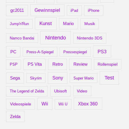
gc2011
Gewinnspiel
iPad
iPhone
Kunst
Mario
Musik
Jump'n'Run
Nintendo
Nintendo 3DS
Namco Bandai
PS3
PC
Press-A-Spiegel
Pressespiegel
Retro
PS Vita
Review
Rollenspiel
PSP
Test
Sony
Sega
Skyrim
Super Mario
Ubisoft
Video
The Legend of Zelda
Xbox 360
Wii
Videospiele
Wii U
Zelda