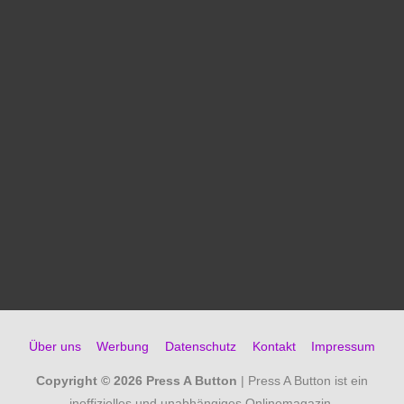
Über uns
Werbung
Datenschutz
Kontakt
Impressum
Copyright © 2026
Press A Button
| Press A Button ist ein
inoffizielles und unabhängiges Onlinemagazin.