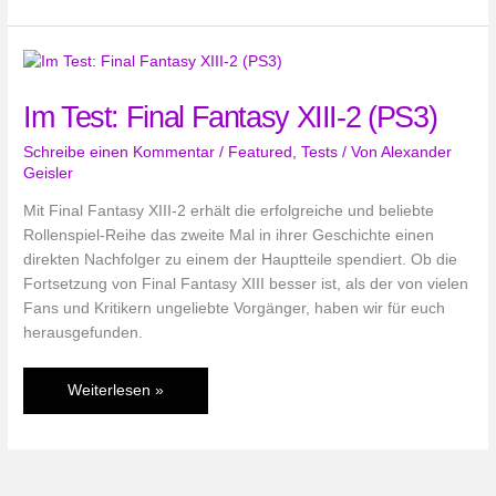
Final
Fantasy
XIII-
2
Im Test: Final Fantasy XIII-2 (PS3)
Schreibe einen Kommentar
/
Featured
,
Tests
/ Von
Alexander
Geisler
Mit Final Fantasy XIII-2 erhält die erfolgreiche und beliebte
Rollenspiel-Reihe das zweite Mal in ihrer Geschichte einen
direkten Nachfolger zu einem der Hauptteile spendiert. Ob die
Fortsetzung von Final Fantasy XIII besser ist, als der von vielen
Fans und Kritikern ungeliebte Vorgänger, haben wir für euch
herausgefunden.
Im
Weiterlesen »
Test:
Final
Fantasy
XIII-