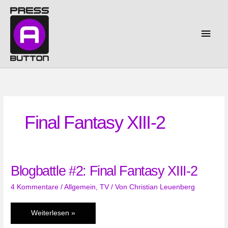
Zum
Inhalt
springen
Haup
Final Fantasy XIII-2
Blogbattle #2: Final Fantasy XIII-2
4 Kommentare
/
Allgemein
,
TV
/ Von
Christian Leuenberg
Blogbattle
Weiterlesen »
#2: