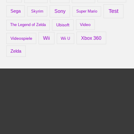
Test
Sony
Sega
Skyrim
Super Mario
Ubisoft
Video
The Legend of Zelda
Xbox 360
Wii
Videospiele
Wii U
Zelda