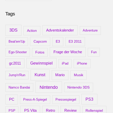
r
c
Tags
h
i
v
3DS
Adventskalender
Action
Adventure
Capcom
Beat'em'Up
E3
E3 2011
Frage der Woche
Ego-Shooter
Fotos
Fun
gc2011
Gewinnspiel
iPad
iPhone
Kunst
Mario
Musik
Jump'n'Run
Nintendo
Nintendo 3DS
Namco Bandai
PS3
PC
Press-A-Spiegel
Pressespiegel
Retro
PS Vita
Review
Rollenspiel
PSP