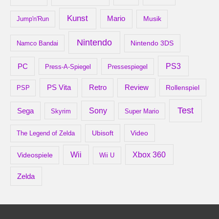
Kunst
Mario
Musik
Jump'n'Run
Nintendo
Nintendo 3DS
Namco Bandai
PS3
PC
Press-A-Spiegel
Pressespiegel
Retro
PS Vita
Review
Rollenspiel
PSP
Test
Sony
Sega
Skyrim
Super Mario
Ubisoft
Video
The Legend of Zelda
Xbox 360
Wii
Videospiele
Wii U
Zelda