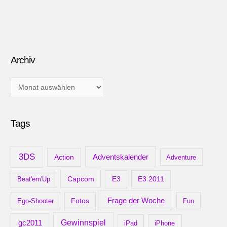
Archiv
A
r
c
Tags
h
i
v
3DS
Adventskalender
Action
Adventure
Capcom
Beat'em'Up
E3
E3 2011
Frage der Woche
Ego-Shooter
Fotos
Fun
gc2011
Gewinnspiel
iPad
iPhone