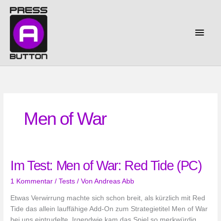
Zum
Inhalt
springen
Haup
Men of War
Im Test: Men of War: Red Tide (PC)
1 Kommentar
/
Tests
/ Von
Andreas Abb
Etwas Verwirrung machte sich schon breit, als kürzlich mit Red
Tide das allein lauffähige Add-On zum Strategietitel Men of War
bei uns eintrudelte. Irgendwie kam das Spiel so merkwürdig