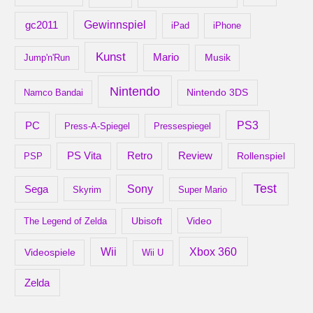
gc2011
Gewinnspiel
iPad
iPhone
Kunst
Mario
Musik
Jump'n'Run
Nintendo
Nintendo 3DS
Namco Bandai
PS3
PC
Press-A-Spiegel
Pressespiegel
Retro
PS Vita
Review
Rollenspiel
PSP
Test
Sony
Sega
Skyrim
Super Mario
Ubisoft
Video
The Legend of Zelda
Xbox 360
Wii
Videospiele
Wii U
Zelda