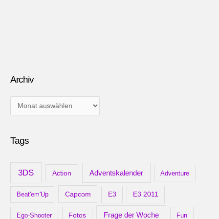
Archiv
A
r
c
Tags
h
i
v
3DS
Adventskalender
Action
Adventure
Capcom
Beat'em'Up
E3
E3 2011
Frage der Woche
Ego-Shooter
Fotos
Fun