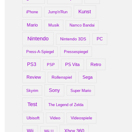
Kunst
iPhone
Jump'n'Run
Mario
Musik
Namco Bandai
Nintendo
PC
Nintendo 3DS
Press-A-Spiegel
Pressespiegel
PS3
Retro
PS Vita
PSP
Review
Rollenspiel
Sega
Sony
Skyrim
Super Mario
Test
The Legend of Zelda
Ubisoft
Video
Videospiele
Xbox 360
Wii
Wii U