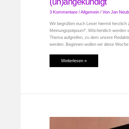
(un)angekündigt
3 Kommentare
/
Allgemein
/ Von
Jan Neub
Wir begrüßen euch Leser hiermit herzlich
Meinungspotpourri“. Wöchentlich werden wi
Thema aufgreifen, zu dem unsere Redakte
werden. Beginnen wollen wir diese Woche 
PAB
Weiterlesen »
Meinungspotpourri
–
Most
wanted
Wii
U-
Spiel,
(un)angekündigt