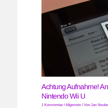
Achtung Aufnahme! An
Nintendo Wii U
1 Kommentar
/
Allgemein
/ Von
Jan Neube