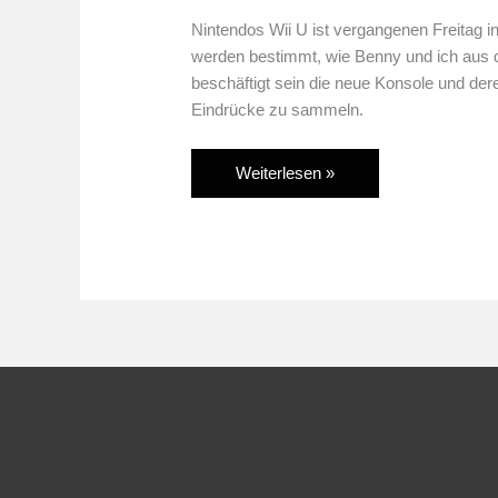
Nintendos Wii U ist vergangenen Freitag 
werden bestimmt, wie Benny und ich aus d
beschäftigt sein die neue Konsole und der
Eindrücke zu sammeln.
Achtung
Weiterlesen »
Aufnahme!
Ankündigung
Podcast
–
Thema:
Nintendo
Wii
U