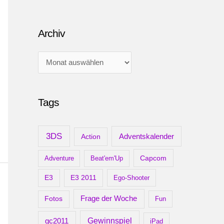
Archiv
A
r
c
Tags
h
i
v
3DS
Adventskalender
Action
Capcom
Adventure
Beat'em'Up
E3
E3 2011
Ego-Shooter
Frage der Woche
Fotos
Fun
gc2011
Gewinnspiel
iPad