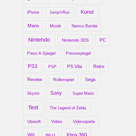
Kunst
iPhone
Jump'n'Run
Mario
Musik
Namco Bandai
Nintendo
PC
Nintendo 3DS
Press-A-Spiegel
Pressespiegel
PS3
Retro
PS Vita
PSP
Review
Rollenspiel
Sega
Sony
Skyrim
Super Mario
Test
The Legend of Zelda
Ubisoft
Video
Videospiele
Xbox 360
Wii
Wii U