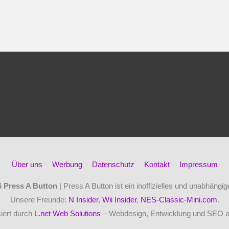
Über uns
Werbung
Datenschutz
Kontakt
Impressum
6
Press A Button
| Press A Button ist ein inoffizielles und unabhäng
Unsere Freunde:
N Insider
,
Wii Insider
,
NES-Classic-Mini.com
.
iert durch
L.net Web Solutions
– Webdesign, Entwicklung und SEO 