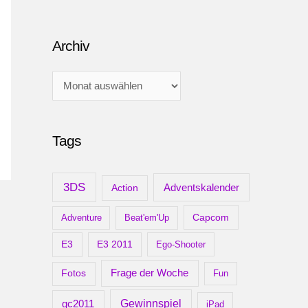
Archiv
A
r
c
Tags
h
i
v
3DS
Adventskalender
Action
Capcom
Adventure
Beat'em'Up
E3
E3 2011
Ego-Shooter
Frage der Woche
Fotos
Fun
gc2011
Gewinnspiel
iPad