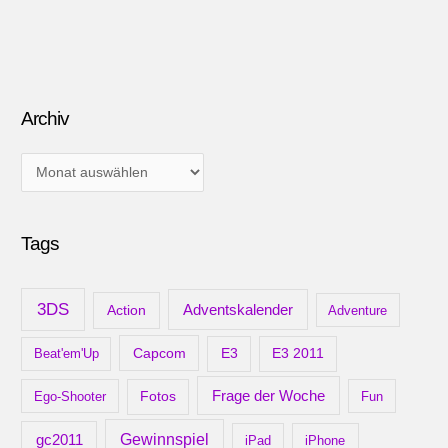
Archiv
A
r
c
Tags
h
i
v
3DS
Adventskalender
Action
Adventure
Capcom
Beat'em'Up
E3
E3 2011
Frage der Woche
Ego-Shooter
Fotos
Fun
gc2011
Gewinnspiel
iPad
iPhone