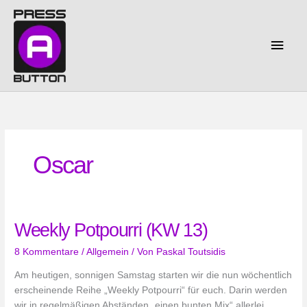
Zum
Inhalt
springen
Haup
Oscar
Weekly Potpourri (KW 13)
8 Kommentare
/
Allgemein
/ Von
Paskal Toutsidis
Am heutigen, sonnigen Samstag starten wir die nun wöchentlich
erscheinende Reihe „Weekly Potpourri“ für euch. Darin werden
wir in regelmäßigen Abständen „einen bunten Mix“ allerlei