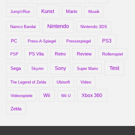
Kunst
Mario
Musik
Jump'n'Run
Nintendo
Nintendo 3DS
Namco Bandai
PS3
PC
Press-A-Spiegel
Pressespiegel
Retro
PS Vita
Review
Rollenspiel
PSP
Test
Sony
Sega
Skyrim
Super Mario
Ubisoft
Video
The Legend of Zelda
Xbox 360
Wii
Videospiele
Wii U
Zelda