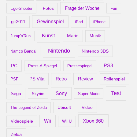
Frage der Woche
Ego-Shooter
Fotos
Fun
gc2011
Gewinnspiel
iPad
iPhone
Kunst
Mario
Musik
Jump'n'Run
Nintendo
Nintendo 3DS
Namco Bandai
PS3
PC
Press-A-Spiegel
Pressespiegel
Retro
PS Vita
Review
Rollenspiel
PSP
Test
Sony
Sega
Skyrim
Super Mario
Ubisoft
Video
The Legend of Zelda
Xbox 360
Wii
Videospiele
Wii U
Zelda