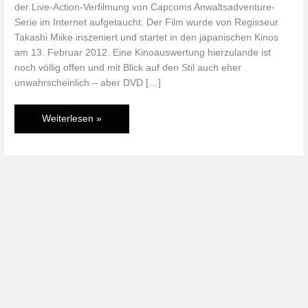
der Live-Action-Verfilmung von Capcoms Anwaltsadventure-
Serie im Internet aufgetaucht. Der Film wurde von Regisseur
Takashi Miike inszeniert und startet in den japanischen Kinos
am 13. Februar 2012. Eine Kinoauswertung hierzulande ist
noch völlig offen und mit Blick auf den Stil auch eher
unwahrscheinlich – aber DVD […]
NIMM
Weiterlesen »
DAS!
Erster
Trailer
der
Phoenix
Wright-
Verfilmung
ist
online!