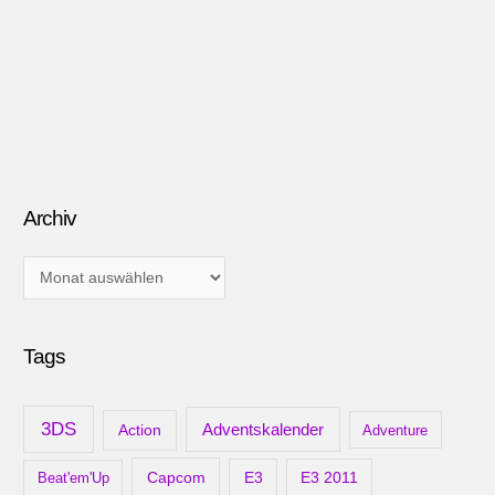
Archiv
A
r
c
Tags
h
i
v
3DS
Adventskalender
Action
Adventure
Capcom
Beat'em'Up
E3
E3 2011