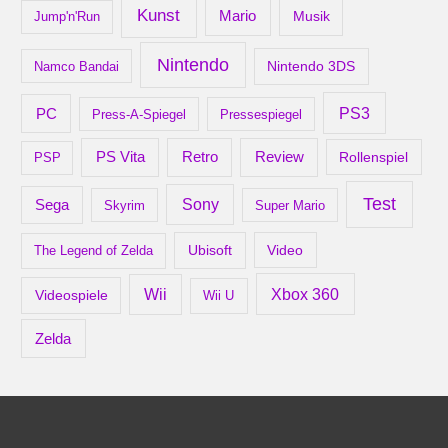
Kunst
Mario
Musik
Jump'n'Run
Nintendo
Nintendo 3DS
Namco Bandai
PS3
PC
Press-A-Spiegel
Pressespiegel
Retro
PS Vita
Review
Rollenspiel
PSP
Test
Sony
Sega
Skyrim
Super Mario
Ubisoft
Video
The Legend of Zelda
Xbox 360
Wii
Videospiele
Wii U
Zelda