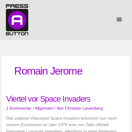
Zum
Inhalt
springen
Haup
Romain Jerome
Viertel vor Space Invaders
1 Kommentar
/
Allgemein
/ Von
Christian Leuenberg
Das zeitlose Videospiel Space Invaders bekommt nun nach
seinem Erscheinen im Jahr 1978 eine von Taito offiziell
lizenzierte Luxusuhr spendiert, allerdings in einer limitierten