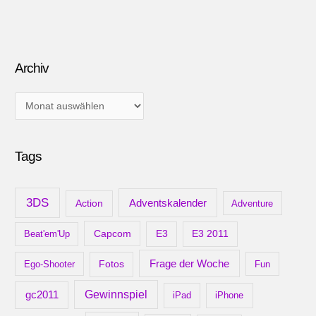
Archiv
A
r
c
Tags
h
i
v
3DS
Adventskalender
Action
Adventure
Capcom
Beat'em'Up
E3
E3 2011
Frage der Woche
Ego-Shooter
Fotos
Fun
gc2011
Gewinnspiel
iPad
iPhone