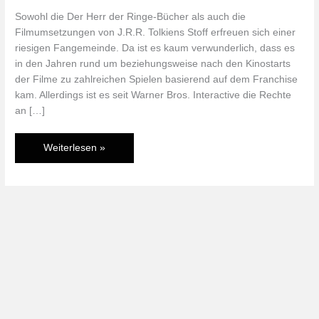
Sowohl die Der Herr der Ringe-Bücher als auch die
Filmumsetzungen von J.R.R. Tolkiens Stoff erfreuen sich einer
riesigen Fangemeinde. Da ist es kaum verwunderlich, dass es
in den Jahren rund um beziehungsweise nach den Kinostarts
der Filme zu zahlreichen Spielen basierend auf dem Franchise
kam. Allerdings ist es seit Warner Bros. Interactive die Rechte
an […]
Angespielt:
Weiterlesen »
Der
Herr
der
Ringe:
Der
Krieg
im
Norden
(PS3,
Xbox