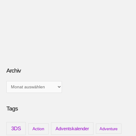
360,
PC)
Archiv
A
r
c
Tags
h
i
v
3DS
Adventskalender
Action
Adventure