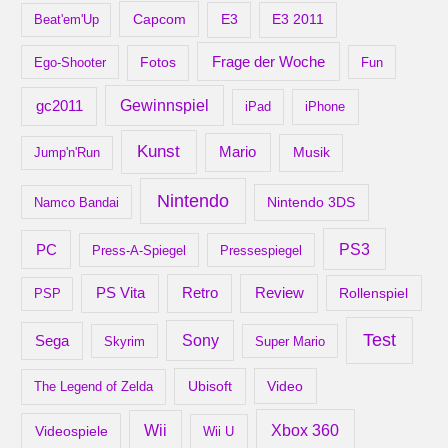
Capcom
Beat'em'Up
E3
E3 2011
Frage der Woche
Ego-Shooter
Fotos
Fun
gc2011
Gewinnspiel
iPad
iPhone
Kunst
Mario
Musik
Jump'n'Run
Nintendo
Nintendo 3DS
Namco Bandai
PS3
PC
Press-A-Spiegel
Pressespiegel
Retro
PS Vita
Review
Rollenspiel
PSP
Test
Sony
Sega
Skyrim
Super Mario
Ubisoft
Video
The Legend of Zelda
Xbox 360
Wii
Videospiele
Wii U