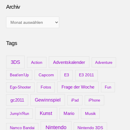
Archiv
A
r
c
Tags
h
i
v
3DS
Adventskalender
Action
Adventure
Capcom
Beat'em'Up
E3
E3 2011
Frage der Woche
Ego-Shooter
Fotos
Fun
gc2011
Gewinnspiel
iPad
iPhone
Kunst
Mario
Musik
Jump'n'Run
Nintendo
Nintendo 3DS
Namco Bandai