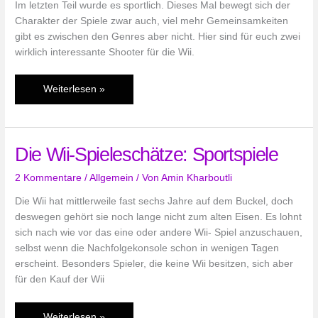
Im letzten Teil wurde es sportlich. Dieses Mal bewegt sich der
Charakter der Spiele zwar auch, viel mehr Gemeinsamkeiten
gibt es zwischen den Genres aber nicht. Hier sind für euch zwei
wirklich interessante Shooter für die Wii.
Die
Weiterlesen »
Wii-
Spieleschätze:
Klassische
Die Wii-Spieleschätze: Sportspiele
Shooter
2 Kommentare
/
Allgemein
/ Von
Amin Kharboutli
Die Wii hat mittlerweile fast sechs Jahre auf dem Buckel, doch
deswegen gehört sie noch lange nicht zum alten Eisen. Es lohnt
sich nach wie vor das eine oder andere Wii- Spiel anzuschauen,
selbst wenn die Nachfolgekonsole schon in wenigen Tagen
erscheint. Besonders Spieler, die keine Wii besitzen, sich aber
für den Kauf der Wii
Die
Weiterlesen »