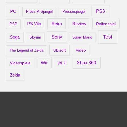
PS3
PC
Press-A-Spiegel
Pressespiegel
Retro
PS Vita
Review
Rollenspiel
PSP
Test
Sony
Sega
Skyrim
Super Mario
Ubisoft
Video
The Legend of Zelda
Xbox 360
Wii
Videospiele
Wii U
Zelda