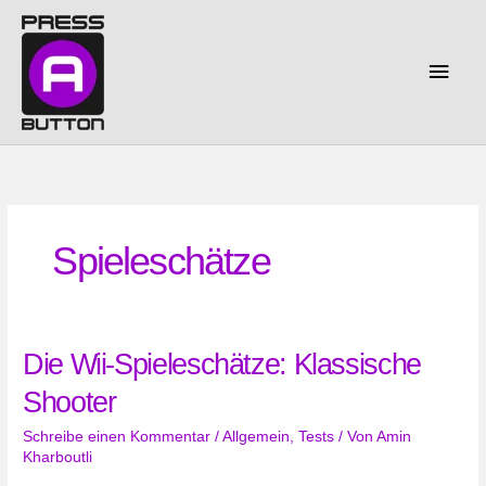
Zum
Inhalt
springen
Haup
Spieleschätze
Die Wii-Spieleschätze: Klassische
Shooter
Schreibe einen Kommentar
/
Allgemein
,
Tests
/ Von
Amin
Kharboutli