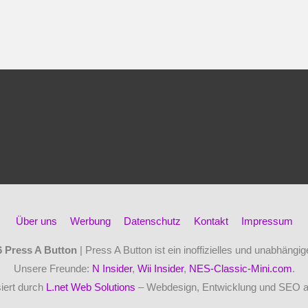
Über uns
Werbung
Datenschutz
Kontakt
Impressum
6
Press A Button
| Press A Button ist ein inoffizielles und unabhäng
Unsere Freunde:
N Insider
,
Wii Insider
,
NES-Classic-Mini.com
.
iert durch
L.net Web Solutions
– Webdesign, Entwicklung und SEO 