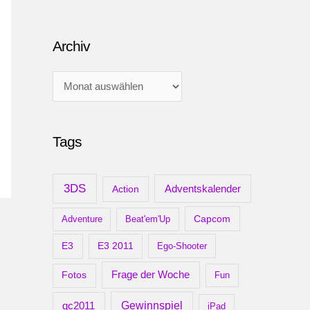
Archiv
A
r
c
Tags
h
i
v
3DS
Adventskalender
Action
Capcom
Adventure
Beat'em'Up
E3
E3 2011
Ego-Shooter
Frage der Woche
Fotos
Fun
gc2011
Gewinnspiel
iPad