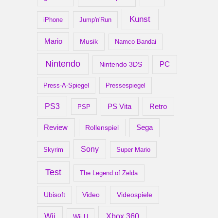
Kunst
iPhone
Jump'n'Run
Mario
Musik
Namco Bandai
Nintendo
PC
Nintendo 3DS
Press-A-Spiegel
Pressespiegel
PS3
Retro
PS Vita
PSP
Review
Rollenspiel
Sega
Sony
Skyrim
Super Mario
Test
The Legend of Zelda
Ubisoft
Video
Videospiele
Xbox 360
Wii
Wii U