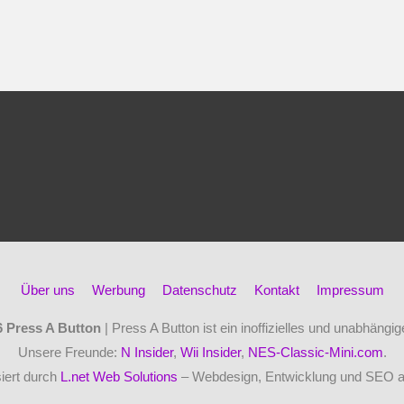
Über uns
Werbung
Datenschutz
Kontakt
Impressum
6
Press A Button
| Press A Button ist ein inoffizielles und unabhäng
Unsere Freunde:
N Insider
,
Wii Insider
,
NES-Classic-Mini.com
.
iert durch
L.net Web Solutions
– Webdesign, Entwicklung und SEO 