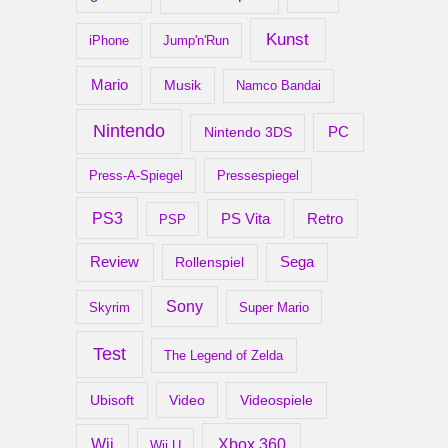
Kunst
iPhone
Jump'n'Run
Mario
Musik
Namco Bandai
Nintendo
PC
Nintendo 3DS
Press-A-Spiegel
Pressespiegel
PS3
Retro
PS Vita
PSP
Review
Rollenspiel
Sega
Sony
Skyrim
Super Mario
Test
The Legend of Zelda
Ubisoft
Video
Videospiele
Xbox 360
Wii
Wii U