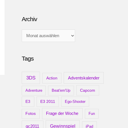
Archiv
A
r
c
Tags
h
i
v
3DS
Adventskalender
Action
Capcom
Adventure
Beat'em'Up
E3
E3 2011
Ego-Shooter
Frage der Woche
Fotos
Fun
gc2011
Gewinnspiel
iPad