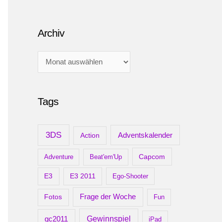
Archiv
A
r
c
Tags
h
i
v
3DS
Adventskalender
Action
Capcom
Adventure
Beat'em'Up
E3
E3 2011
Ego-Shooter
Frage der Woche
Fotos
Fun
gc2011
Gewinnspiel
iPad