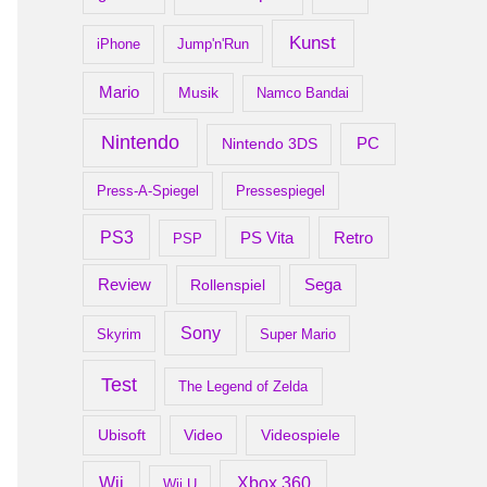
Kunst
iPhone
Jump'n'Run
Mario
Musik
Namco Bandai
Nintendo
PC
Nintendo 3DS
Press-A-Spiegel
Pressespiegel
PS3
Retro
PS Vita
PSP
Review
Rollenspiel
Sega
Sony
Skyrim
Super Mario
Test
The Legend of Zelda
Ubisoft
Video
Videospiele
Xbox 360
Wii
Wii U