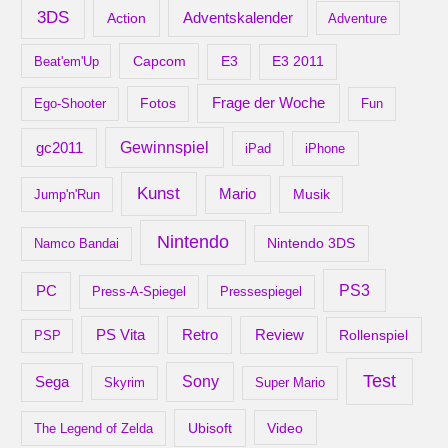
v
3DS
Adventskalender
Action
Adventure
Capcom
Beat'em'Up
E3
E3 2011
Frage der Woche
Ego-Shooter
Fotos
Fun
gc2011
Gewinnspiel
iPad
iPhone
Kunst
Mario
Musik
Jump'n'Run
Nintendo
Nintendo 3DS
Namco Bandai
PS3
PC
Press-A-Spiegel
Pressespiegel
Retro
PS Vita
Review
Rollenspiel
PSP
Test
Sony
Sega
Skyrim
Super Mario
Ubisoft
Video
The Legend of Zelda