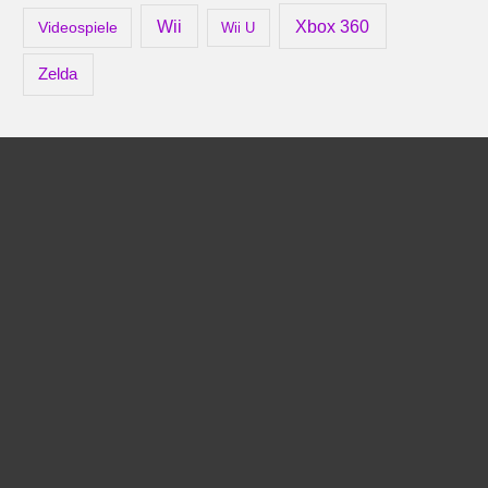
Xbox 360
Wii
Videospiele
Wii U
Zelda