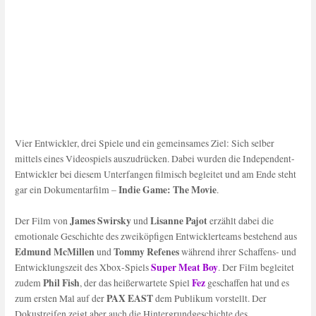
Vier Entwickler, drei Spiele und ein gemeinsames Ziel: Sich selber
mittels eines Videospiels auszudrücken. Dabei wurden die Independent-
Entwickler bei diesem Unterfangen filmisch begleitet und am Ende steht
Indie Game: The Movie
gar ein Dokumentarfilm –
.
James Swirsky
Lisanne Pajot
Der Film von
und
erzählt dabei die
emotionale Geschichte des zweiköpfigen Entwicklerteams bestehend aus
Edmund McMillen
Tommy Refenes
und
während ihrer Schaffens- und
Super Meat Boy
Entwicklungszeit des Xbox-Spiels
. Der Film begleitet
Phil Fish
Fez
zudem
, der das heißerwartete Spiel
geschaffen hat und es
PAX EAST
zum ersten Mal auf der
dem Publikum vorstellt. Der
Dokustreifen zeigt aber auch die Hintergrundgeschichte des