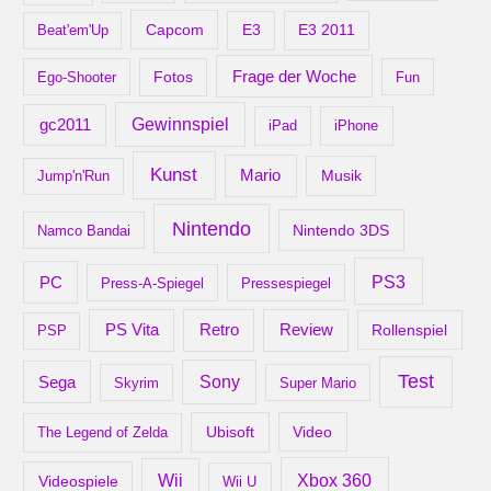
Capcom
Beat'em'Up
E3
E3 2011
Frage der Woche
Ego-Shooter
Fotos
Fun
gc2011
Gewinnspiel
iPad
iPhone
Kunst
Mario
Musik
Jump'n'Run
Nintendo
Nintendo 3DS
Namco Bandai
PS3
PC
Press-A-Spiegel
Pressespiegel
Retro
PS Vita
Review
Rollenspiel
PSP
Test
Sony
Sega
Skyrim
Super Mario
Ubisoft
Video
The Legend of Zelda
Xbox 360
Wii
Videospiele
Wii U