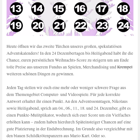
Heute öffnen wir das zweite Türchen unseres großen, spekulatiösen
Adventskalenders! In den 24 Dezembertagen bis Heiligabend habt ihr die
Chance, euren persönlichen Weihnachts-Score zu steigern um am Ende
tolle Preise aus unserem Fundus an Spielen, Merchandising und
Krempel
weiteren schönen Dingen zu gewinnen.
Jeden Tag stellen wir euch eine mehr oder weniger schwere Frage aus
dem Themengebiet Computer- und Videospiele. Für jede korrekte
Antwort erhaltet ihr einen Punkt. An den Adventssonntagen, Nikolaus
sowie Heiligabend, sprich am 04., 06., 11., 18. und 24. Dezember, gibt es
einen Punkte-Mulitplikator, wodurch sich euer Score um ein Vielfaches
erhöhen kann – zudem haben hierdurch Späteinsteiger Chancen auf eine
gute Platzierung in der Endabrechnung. Im Grunde also vergleichbar mit
den blauen Schildkrötenpanzern aus Mario Kart. Oder so.