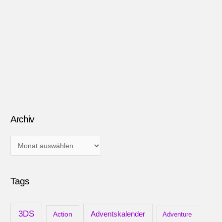
Archiv
A
r
c
Tags
h
i
v
3DS
Adventskalender
Action
Adventure