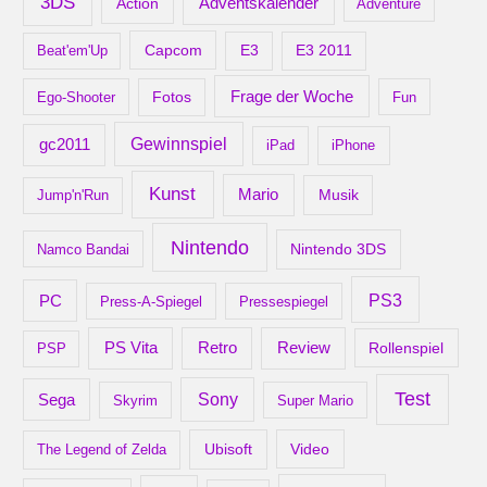
3DS
Adventskalender
Action
Adventure
Capcom
Beat'em'Up
E3
E3 2011
Frage der Woche
Ego-Shooter
Fotos
Fun
gc2011
Gewinnspiel
iPad
iPhone
Kunst
Mario
Musik
Jump'n'Run
Nintendo
Nintendo 3DS
Namco Bandai
PS3
PC
Press-A-Spiegel
Pressespiegel
Retro
PS Vita
Review
Rollenspiel
PSP
Test
Sony
Sega
Skyrim
Super Mario
Ubisoft
Video
The Legend of Zelda