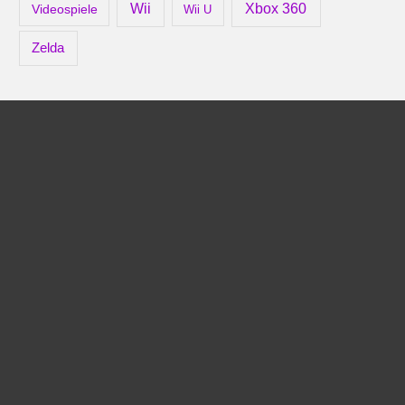
Xbox 360
Wii
Videospiele
Wii U
Zelda