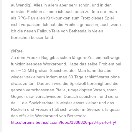
aufwendig). Alles in allem aber sehr schön, und in den
meisten Punkten stimme ich euch auch zu. Imo darf man
als RPG-Fan allen Kritikpunkten zum Trotz dieses Spiel
nicht verpassen. Ich hab die Freiheit genossen, auch wenn
ich die neuen Fallout-Teile von Bethesda in vielen
Bereichen besser fand.
@Rae
Zu dem Freeze-Bug gibts schon längere Zeit ein halbwegs
funktionierendes Workaround. Hatte das selbe Problem bei
ner ~ 13 MB großen Speicherdatei. Man kann die aber
wieder verkleinern indem man 30 Tage schläft/wartet ohne
etwas zu tun. Dadurch wird die Spielwelt bereinigt und die
ganzen verschossenen Pfeile, umgekippten Vasen, toten
Gegner usw. verschwinden. Danach speichern, und siehe
da … die Speicherdatei is wieder etwas kleiner und das
Ruckeln und Freezen hält sich wieder in Grenzen. Is quasi
das offizielle Workaround von Bethesda:
http://forums.bethsoft.com/topic/1308326-ps3-tips-to-try/