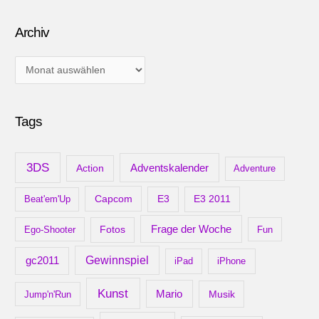
Archiv
A
r
c
Tags
h
i
v
3DS
Adventskalender
Action
Adventure
Capcom
Beat'em'Up
E3
E3 2011
Frage der Woche
Ego-Shooter
Fotos
Fun
gc2011
Gewinnspiel
iPad
iPhone
Kunst
Mario
Musik
Jump'n'Run