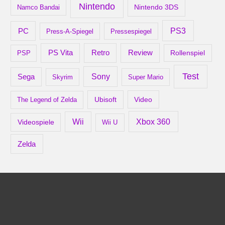
Nintendo
Nintendo 3DS
Namco Bandai
PS3
PC
Press-A-Spiegel
Pressespiegel
Retro
PS Vita
Review
Rollenspiel
PSP
Test
Sony
Sega
Skyrim
Super Mario
Ubisoft
Video
The Legend of Zelda
Xbox 360
Wii
Videospiele
Wii U
Zelda