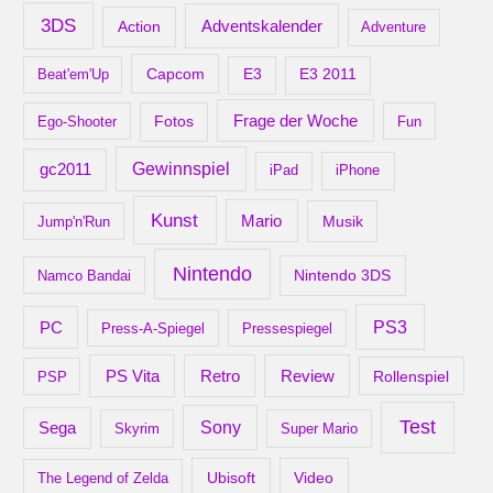
v
3DS
Adventskalender
Action
Adventure
Capcom
Beat'em'Up
E3
E3 2011
Frage der Woche
Ego-Shooter
Fotos
Fun
gc2011
Gewinnspiel
iPad
iPhone
Kunst
Mario
Musik
Jump'n'Run
Nintendo
Nintendo 3DS
Namco Bandai
PS3
PC
Press-A-Spiegel
Pressespiegel
Retro
PS Vita
Review
Rollenspiel
PSP
Test
Sony
Sega
Skyrim
Super Mario
Ubisoft
Video
The Legend of Zelda