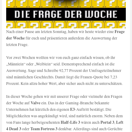
Frage
Nach einer Pause am letzten Sonntag, haben wir heute wieder eine
der Woche
für euch und präsentieren außerdem die Auswertung der
letzten Frage.
Vor zwei Wochen wollten wir von euch ganz einfach wissen, ob ihr
„Männlein“ oder „Weiblein“ seid. Dementsprechend einfach ist die
Auswertung. Sage und Schreibe 92,77 Prozent der Umfrageteilnehmer
sind männlichen Geschlechts. Damit liegt die Frauen-Quote bei 7,23
Prozent. Kein allzu hoher Wert, aber sicher auch nicht zu unterschätzen.
In dieser Woche gehen wir mit unserer Frage oder vielmehr den Fragen
Valve
der Woche auf
ein. Das in der Gaming-Branche bekannte
E3
Unternehmen hat kürzlich den eigenen
-Auftritt bestätigt. Die
Möglichkeiten was angekündigt wird, sind natürlich enorm. Neben dem
Half-Life 3
Portal 3
Left
von Fans lange herbeigesehenten
wären auch
,
4 Dead 3
Team Fortress 3
oder
denkbar. Allerdings sind auch Gerüchte