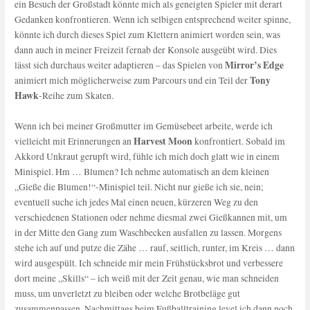
ein Besuch der Großstadt könnte mich als geneigten Spieler mit derart
Gedanken konfrontieren. Wenn ich selbigen entsprechend weiter spinne,
könnte ich durch dieses Spiel zum Klettern animiert worden sein, was
dann auch in meiner Freizeit fernab der Konsole ausgeübt wird. Dies
Mirror’s Edge
lässt sich durchaus weiter adaptieren – das Spielen von
Tony
animiert mich möglicherweise zum Parcours und ein Teil der
Hawk
-Reihe zum Skaten.
Wenn ich bei meiner Großmutter im Gemüsebeet arbeite, werde ich
Harvest Moon
vielleicht mit Erinnerungen an
konfrontiert. Sobald im
Akkord Unkraut gerupft wird, fühle ich mich doch glatt wie in einem
Minispiel. Hm … Blumen? Ich nehme automatisch an dem kleinen
„Gieße die Blumen!“-Minispiel teil. Nicht nur gieße ich sie, nein;
eventuell suche ich jedes Mal einen neuen, kürzeren Weg zu den
verschiedenen Stationen oder nehme diesmal zwei Gießkannen mit, um
in der Mitte den Gang zum Waschbecken ausfallen zu lassen. Morgens
stehe ich auf und putze die Zähe … rauf, seitlich, runter, im Kreis … dann
wird ausgespült. Ich schneide mir mein Frühstücksbrot und verbessere
dort meine „Skills“ – ich weiß mit der Zeit genau, wie man schneiden
muss, um unverletzt zu bleiben oder welche Brotbeläge gut
zusammenpassen. Nachmittags beim Fußballtraining level ich dann noch