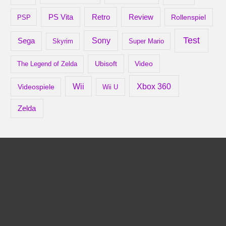
Retro
PS Vita
Review
Rollenspiel
PSP
Test
Sony
Sega
Skyrim
Super Mario
Ubisoft
Video
The Legend of Zelda
Xbox 360
Wii
Videospiele
Wii U
Zelda