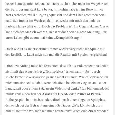
besser kann sie mich leiden. Der Heirat steht nichts mehr im Wege! Auch
die Beförderung steht kurz bevor, immerhin habe ich im Büro immer
hart gearbeitet, mit Kollegen gequatscht und dem Chef geschmeichelt –
natürlich immer im Wechsel, damit es weder mir noch den anderen
Parteien langweilig wird. Doch das Problem ist: Im Gegensatz zur Gurke
kann sich der Mensch wehren, so hat er doch seine eigene Meinung. Für
unser Leben gibt es nun mal keine „Komplettlösung“!
Doch wie ist es andersherum? Immer wieder vergleiche ich Spiele mit
der Realität … Lasst mich nun mal die Realität mit Spielen vergleichen!
Direkt zu Anfang muss ich feststellen, dass ich als Videospieler natürlich
nicht mit den Augen eines „Nichtspielers“ sehen kann – aber durch
solche käme die Assoziation ja auch nicht zustande. Wie oft erwische ich
mich nun also selbst dabei, wenn ich allein bei einem Gegenstand, einer
Landschaft oder einem Satz an ein Videospiel denke? Ich bin jemand, der
Assassin’s Creed-
Prince of Persia
mindestens einen Teil der
oder
-
Reihe gespielt hat – insbesondere direkt nach einer längeren Spielphase
denke ich bei der Betrachtung eines Gebäudes: „Wie könnte ich dort
hinauf klettern? Wo kann ich mich festhalten?“ Auch eine Zugfahrt oder