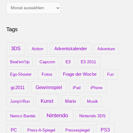
A
r
c
Tags
h
i
v
3DS
Adventskalender
Action
Adventure
Capcom
Beat'em'Up
E3
E3 2011
Frage der Woche
Ego-Shooter
Fotos
Fun
gc2011
Gewinnspiel
iPad
iPhone
Kunst
Mario
Musik
Jump'n'Run
Nintendo
Nintendo 3DS
Namco Bandai
PS3
PC
Press-A-Spiegel
Pressespiegel