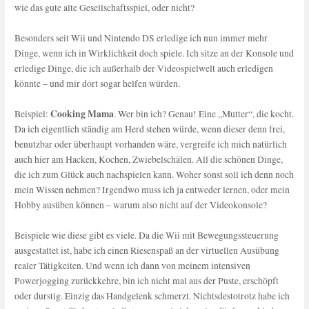
wie das gute alte Gesellschaftsspiel, oder nicht?
Besonders seit Wii und Nintendo DS erledige ich nun immer mehr
Dinge, wenn ich in Wirklichkeit doch spiele. Ich sitze an der Konsole und
erledige Dinge, die ich außerhalb der Videospielwelt auch erledigen
könnte – und mir dort sogar helfen würden.
Cooking Mama
Beispiel:
. Wer bin ich? Genau! Eine „Mutter“, die kocht.
Da ich eigentlich ständig am Herd stehen würde, wenn dieser denn frei,
benutzbar oder überhaupt vorhanden wäre, vergreife ich mich natürlich
auch hier am Hacken, Kochen, Zwiebelschälen. All die schönen Dinge,
die ich zum Glück auch nachspielen kann. Woher sonst soll ich denn noch
mein Wissen nehmen? Irgendwo muss ich ja entweder lernen, oder mein
Hobby ausüben können – warum also nicht auf der Videokonsole?
Beispiele wie diese gibt es viele. Da die Wii mit Bewegungssteuerung
ausgestattet ist, habe ich einen Riesenspaß an der virtuellen Ausübung
realer Tätigkeiten. Und wenn ich dann von meinem intensiven
Powerjogging zurückkehre, bin ich nicht mal aus der Puste, erschöpft
oder durstig. Einzig das Handgelenk schmerzt. Nichtsdestotrotz habe ich