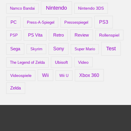
Nintendo
Nintendo 3DS
Namco Bandai
PS3
PC
Press-A-Spiegel
Pressespiegel
Retro
PS Vita
Review
Rollenspiel
PSP
Test
Sony
Sega
Skyrim
Super Mario
Ubisoft
Video
The Legend of Zelda
Xbox 360
Wii
Videospiele
Wii U
Zelda