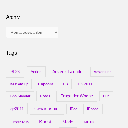
Archiv
A
r
c
Tags
h
i
v
3DS
Adventskalender
Action
Adventure
Capcom
Beat'em'Up
E3
E3 2011
Frage der Woche
Ego-Shooter
Fotos
Fun
gc2011
Gewinnspiel
iPad
iPhone
Kunst
Mario
Musik
Jump'n'Run