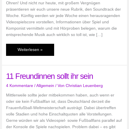
Ohren! Und nicht nur heute, mit großem Vergnügen
präsentieren wir euch unsere neue Rubrik, den Soundtrack der
Woche. Künftig werden wir jede Woche einen herausragenden
Videospielscore vorstellen, Informationen über Spiel und
Komponist vermitteln und mit Hörproben belegen, warum die
entsprechende Musik auch wirklich so toll ist, wie […]
Soundtrack
Weiterlesen »
der
Woche:
Jet
11 Freundinnen sollt ihr sein
Force
Gemini
4 Kommentare
/
Allgemein
/ Von
Christian Leuenberg
(N64)
Mittlerweile sollte jeder mitbekommen haben, auch wenn er
oder sie kein Fußballfan ist, dass Deutschland derzeit die
Frauenfußball-Weltmeisterschaft austrägt. Dabei übertreffen
volle Stadien und hohe Einschaltquoten alle Vorstellungen.
Gerne würden wir als Videospiel- sowie Fußballfans parallel auf
der Konsole die Spiele nachspielen. Problem dabei – es gibt