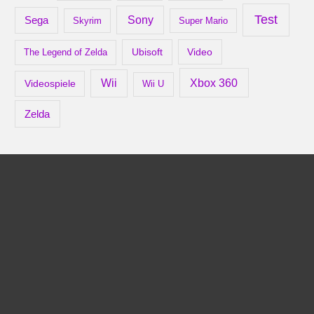
Test
Sony
Sega
Skyrim
Super Mario
Ubisoft
Video
The Legend of Zelda
Xbox 360
Wii
Videospiele
Wii U
Zelda