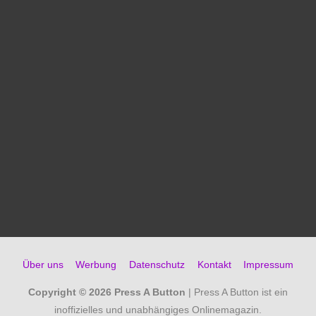
Über uns
Werbung
Datenschutz
Kontakt
Impressum
Copyright © 2026
Press A Button
| Press A Button ist ein
inoffizielles und unabhängiges Onlinemagazin.