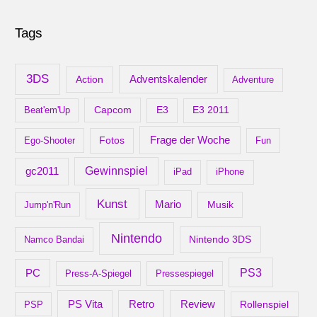
c
Tags
h
i
v
3DS
Adventskalender
Action
Adventure
Capcom
Beat'em'Up
E3
E3 2011
Frage der Woche
Ego-Shooter
Fotos
Fun
gc2011
Gewinnspiel
iPad
iPhone
Kunst
Mario
Musik
Jump'n'Run
Nintendo
Nintendo 3DS
Namco Bandai
PS3
PC
Press-A-Spiegel
Pressespiegel
Retro
PS Vita
Review
Rollenspiel
PSP