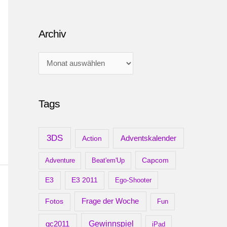
Archiv
A
r
c
Tags
h
i
v
3DS
Adventskalender
Action
Capcom
Adventure
Beat'em'Up
E3
E3 2011
Ego-Shooter
Frage der Woche
Fotos
Fun
gc2011
Gewinnspiel
iPad