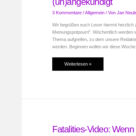
(un)angekündigt
3 Kommentare
/
Allgemein
/ Von
Jan Neub
Wir begrüßen euch Leser hiermit herzlich
Meinungspotpourri“. Wöchentlich werden wi
Thema aufgreifen, zu dem unsere Redakte
werden. Beginnen wollen wir diese Woche 
PAB
Weiterlesen »
Meinungspotpourri
–
Most
wanted
Wii
U-
Spiel,
(un)angekündigt
Fatalities-Video: Wenn