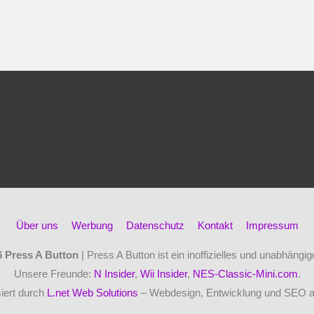
Über uns
Werbung
Datenschutz
Kontakt
Impressum
6
Press A Button
| Press A Button ist ein inoffizielles und unabhäng
Unsere Freunde:
N Insider
,
Wii Insider
,
NES-Classic-Mini.com
.
iert durch
L.net Web Solutions
– Webdesign, Entwicklung und SEO 