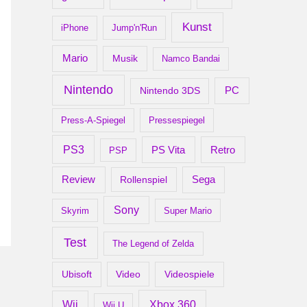
Kunst
iPhone
Jump'n'Run
Mario
Musik
Namco Bandai
Nintendo
PC
Nintendo 3DS
Press-A-Spiegel
Pressespiegel
PS3
Retro
PS Vita
PSP
Review
Rollenspiel
Sega
Sony
Skyrim
Super Mario
Test
The Legend of Zelda
Ubisoft
Video
Videospiele
Xbox 360
Wii
Wii U