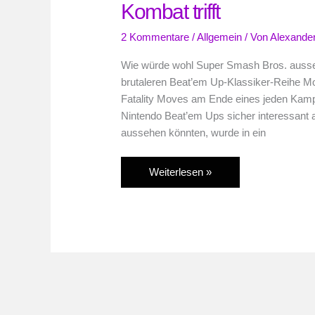
Kombat trifft
2 Kommentare
/
Allgemein
/ Von
Alexander
Wie würde wohl Super Smash Bros. ausseh
brutaleren Beat’em Up-Klassiker-Reihe Mo
Fatality Moves am Ende eines jeden Kam
Nintendo Beat’em Ups sicher interessant a
aussehen könnten, wurde in ein
Fatalities-
Weiterlesen »
Video:
Wenn
Smash
Bros.
auf
Mortal
Kombat
trifft