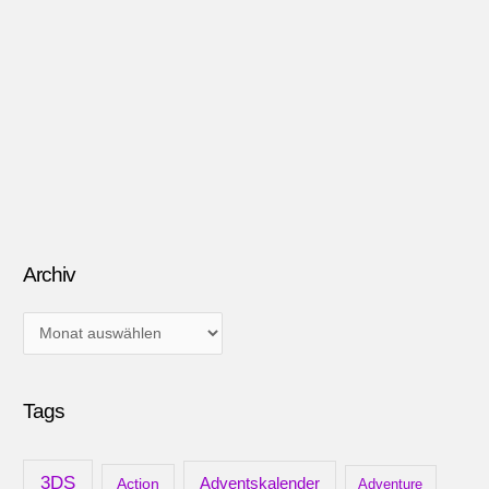
Archiv
A
r
c
Tags
h
i
v
3DS
Adventskalender
Action
Adventure