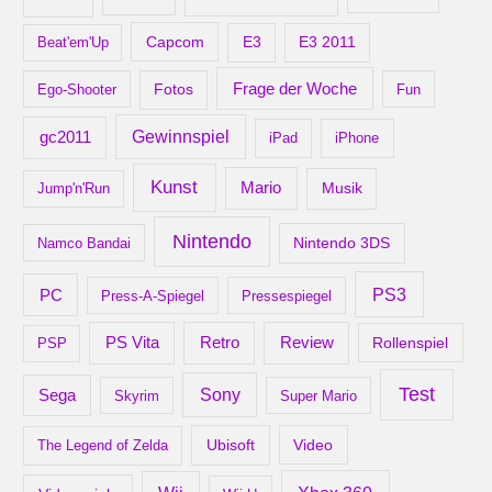
Capcom
Beat'em'Up
E3
E3 2011
Frage der Woche
Ego-Shooter
Fotos
Fun
gc2011
Gewinnspiel
iPad
iPhone
Kunst
Mario
Musik
Jump'n'Run
Nintendo
Nintendo 3DS
Namco Bandai
PS3
PC
Press-A-Spiegel
Pressespiegel
Retro
PS Vita
Review
Rollenspiel
PSP
Test
Sony
Sega
Skyrim
Super Mario
Ubisoft
Video
The Legend of Zelda