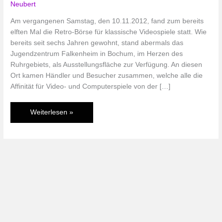
Neubert
Am vergangenen Samstag, den 10.11.2012, fand zum bereits
elften Mal die Retro-Börse für klassische Videospiele statt. Wie
bereits seit sechs Jahren gewohnt, stand abermals das
Jugendzentrum Falkenheim in Bochum, im Herzen des
Ruhrgebiets, als Ausstellungsfläche zur Verfügung. An diesen
Ort kamen Händler und Besucher zusammen, welche alle die
Affinität für Video- und Computerspiele von der […]
Leidenschaft
Weiterlesen »
und
Sammelwahn:
11.
Retro-
Börse
für
klassische
Videospiele
im
Ruhrgebiet