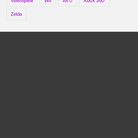
Xbox 360
Wii
Videospiele
Wii U
Zelda