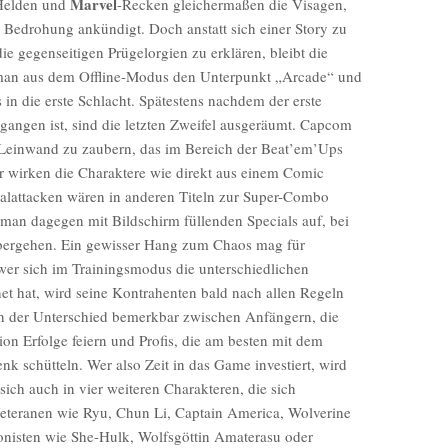
Marvel
Helden und
-Recken gleichermaßen die Visagen,
 Bedrohung ankündigt. Doch anstatt sich einer Story zu
e gegenseitigen Prügelorgien zu erklären, bleibt die
 man aus dem Offline-Modus den Unterpunkt „Arcade“ und
 in die erste Schlacht. Spätestens nachdem der erste
gangen ist, sind die letzten Zweifel ausgeräumt. Capcom
ie Leinwand zu zaubern, das im Bereich der Beat’em’Ups
er wirken die Charaktere wie direkt aus einem Comic
ialattacken wären in anderen Titeln zur Super-Combo
man dagegen mit Bildschirm füllenden Specials auf, bei
bergehen. Ein gewisser Hang zum Chaos mag für
 wer sich im Trainingsmodus die unterschiedlichen
t hat, wird seine Kontrahenten bald nach allen Regeln
h der Unterschied bemerkbar zwischen Anfängern, die
tion Erfolge feiern und Profis, die am besten mit dem
 schütteln. Wer also Zeit in das Game investiert, wird
sich auch in vier weiteren Charakteren, die sich
Veteranen wie Ryu, Chun Li, Captain America, Wolverine
onisten wie She-Hulk, Wolfsgöttin Amaterasu oder