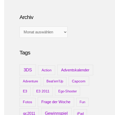
Archiv
A
r
c
Tags
h
i
v
3DS
Adventskalender
Action
Capcom
Adventure
Beat'em'Up
E3
E3 2011
Ego-Shooter
Frage der Woche
Fotos
Fun
gc2011
Gewinnspiel
iPad