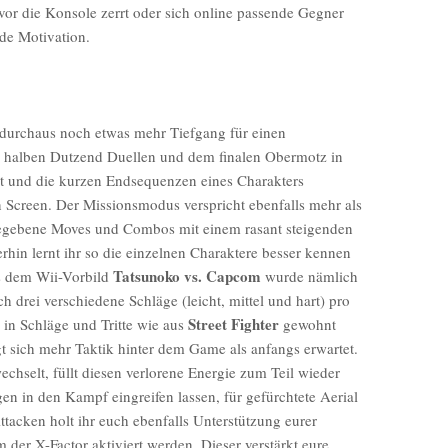
or die Konsole zerrt oder sich online passende Gegner
nde Motivation.
 durchaus noch etwas mehr Tiefgang für einen
 halben Dutzend Duellen und dem finalen Obermotz in
tet und die kurzen Endsequenzen eines Charakters
 Screen. Der Missionsmodus verspricht ebenfalls mehr als
vorgegebene Moves und Combos mit einem rasant steigenden
in lernt ihr so die einzelnen Charaktere besser kennen
Tatsunoko vs. Capcom
s dem Wii-Vorbild
wurde nämlich
 drei verschiedene Schläge (leicht, mittel und hart) pro
Street Fighter
g in Schläge und Tritte wie aus
gewohnt
t sich mehr Taktik hinter dem Game als anfangs erwartet.
hselt, füllt diesen verlorene Energie zum Teil wieder
en in den Kampf eingreifen lassen, für gefürchtete Aerial
acken holt ihr euch ebenfalls Unterstützung eurer
der X-Factor aktiviert werden. Dieser verstärkt eure