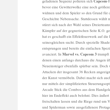
Capcom
geladenen Sequenz polieren sich
-
bevor eine Gewitterwolke eine noch größere
widmen und dem Spieler so den Grund für di
Geschichte Nebensache. Stattdessen wählt
stürzt sich nach der Wahl seines Dreierteams
Kämpfer auf der gegnerischen Seite K.O. ge
hat es geschafft ein Effektfeuerwerk auf d
seinesgleichen sucht. Durch spezielle Shad
entsprungen und bereits die einfachen Spez
Marvel vs. Capcom 3
avanciert. In
trumpft 
denen einen anfangs durchaus die Augen ü
Neueinsteiger ebenfalls spürbar sein. Doch
Attacken der insgesamt 36 Recken angeeigne
der Kunst vermöbeln. Dabei macht sich auc
nur mittels der simplifizierten Steuerungsop
Arcade Stick die Combos aus dem Handgelenk
hier im Endeffekt auch belohnt. Dies äußert 
freischalten lassen und die Riege rund um 
und Spiderman sowie ausgefallenere Protag