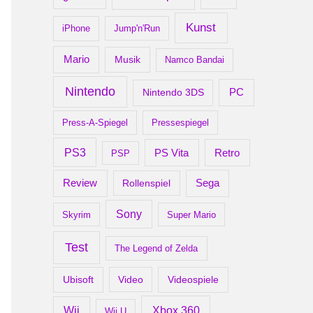
Kunst
iPhone
Jump'n'Run
Mario
Musik
Namco Bandai
Nintendo
PC
Nintendo 3DS
Press-A-Spiegel
Pressespiegel
PS3
Retro
PS Vita
PSP
Review
Rollenspiel
Sega
Sony
Skyrim
Super Mario
Test
The Legend of Zelda
Ubisoft
Video
Videospiele
Xbox 360
Wii
Wii U