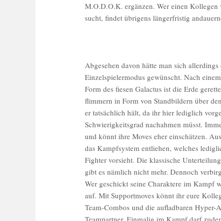
M.O.D.O.K. ergänzen. Wer einen Kollegen v
sucht, findet übrigens längerfristig andauer
Abgesehen davon hätte man sich allerdings
Einzelspielermodus gewünscht. Nach einem
Form des fiesen Galactus ist die Erde geret
flimmern in Form von Standbildern über den
er tatsächlich hält, da ihr hier lediglich 
Schwierigkeitsgrad nachahmen müsst. Immerh
und könnt ihre Moves eher einschätzen. Au
das Kampfsystem entliehen, welches lediglich
Fighter vorsieht. Die klassische Unterteilun
gibt es nämlich nicht mehr. Dennoch verbirg
Wer geschickt seine Charaktere im Kampf wec
auf. Mit Supportmoves könnt ihr eure Kolleg
Team-Combos und die aufladbaren Hyper-Att
Teampartner. Einmalig im Kampf darf zudem 