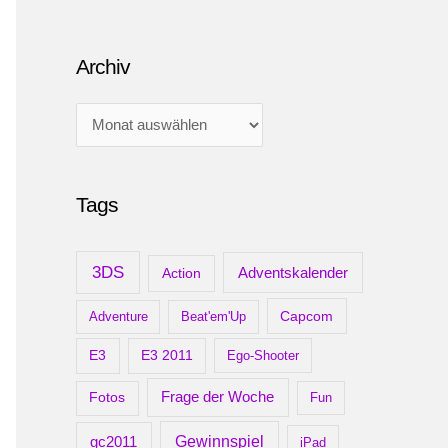
Archiv
A
r
c
Tags
h
i
v
3DS
Adventskalender
Action
Capcom
Adventure
Beat'em'Up
E3
E3 2011
Ego-Shooter
Frage der Woche
Fotos
Fun
gc2011
Gewinnspiel
iPad