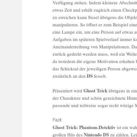
Verfügung stehen. Indem kleinere Abschnitt
etwas Zeit und erhält zugleich einen Checkp
zu erreichen kann Sissel übrigens die Objek
manipulieren. So öffnet er zum Beispiel ei
eine Lampe ein, um eine Person auf etwas 
Aufgaben im späteren Spielverlauf immer kom
Aneinanderreihung von Manipulationen. Das 
zurück gedreht werden muss, weil ein Weit
da trotzdem die eigene Motivation erhalten b
das Schicksal der jeweiligen Person abgew
DS
zusätzlich an den
fesselt.
Ghost Trick
Präsentiert wird
übrigens in ei
der Charaktere und schön gezeichnete Hin
passende und teilweise sogar recht witzige Mu
Fazit
Ghost Trick: Phantom-Detektiv
ist ein wah
Nintendo DS
großen Hits des
zu zählen. Lei