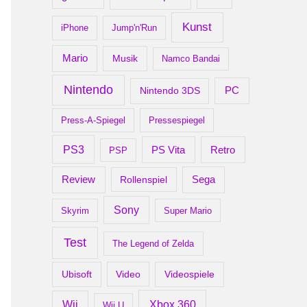
Kunst
iPhone
Jump'n'Run
Mario
Musik
Namco Bandai
Nintendo
PC
Nintendo 3DS
Press-A-Spiegel
Pressespiegel
PS3
Retro
PS Vita
PSP
Review
Rollenspiel
Sega
Sony
Skyrim
Super Mario
Test
The Legend of Zelda
Ubisoft
Video
Videospiele
Xbox 360
Wii
Wii U