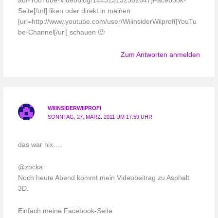
auf-YouTube-Videoblog/144313132302647]Facebook-
Seite[/url] liken oder direkt in meinen
[url=http://www.youtube.com/user/WiiinsiderWiiprofi]YouTu
be-Channel[/url] schauen 🙂
Zum Antworten anmelden
WIIINSIDERWIIPROFI
SONNTAG, 27. MÄRZ. 2011 UM 17:59 UHR
das war nix….
@zocka:
Noch heute Abend kommt mein Videobeitrag zu Asphalt
3D.
Einfach meine Facebook-Seite