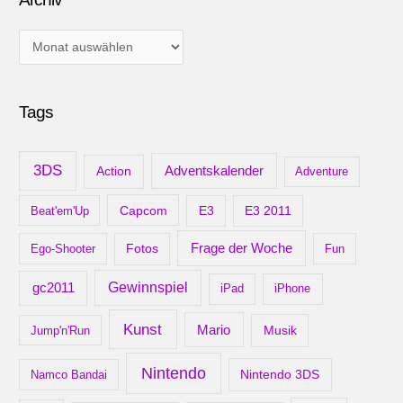
A
r
c
Tags
h
i
v
3DS
Adventskalender
Action
Adventure
Capcom
Beat'em'Up
E3
E3 2011
Frage der Woche
Ego-Shooter
Fotos
Fun
gc2011
Gewinnspiel
iPad
iPhone
Kunst
Mario
Musik
Jump'n'Run
Nintendo
Nintendo 3DS
Namco Bandai