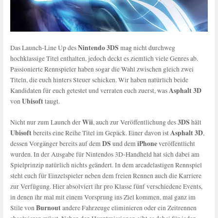
Nintendo 3DS
Das Launch-Line Up des
mag nicht durchweg
hochklassige Titel enthalten, jedoch deckt es ziemlich viele Genres ab.
Passionierte Rennspieler haben sogar die Wahl zwischen gleich zwei
Titeln, die euch hinters Steuer schicken. Wir haben natürlich beide
Asphalt 3D
Kandidaten für euch getestet und verraten euch zuerst, was
Ubisoft
von
taugt.
Wii
3DS
Nicht nur zum Launch der
, auch zur Veröffentlichung des
hält
Ubisoft
Asphalt 3D
bereits eine Reihe Titel im Gepäck. Einer davon ist
,
DS
iPhone
dessen Vorgänger bereits auf dem
und dem
veröffentlicht
wurden. In der Ausgabe für Nintendos 3D-Handheld hat sich dabei am
Spielprinzip natürlich nichts geändert. In dem arcadelastigen Rennspiel
steht euch für Einzelspieler neben dem freien Rennen auch die Karriere
zur Verfügung. Hier absolviert ihr pro Klasse fünf verschiedene Events,
in denen ihr mal mit einem Vorsprung ins Ziel kommen, mal ganz im
Burnout
Stile von
andere Fahrzeuge eliminieren oder ein Zeitrennen