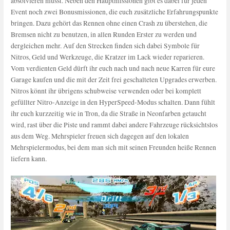
absolvieren müsst. Neben den Hauptmissionen gibt es dabei für jeden
Event noch zwei Bonusmissionen, die euch zusätzliche Erfahrungspunkte
bringen. Dazu gehört das Rennen ohne einen Crash zu überstehen, die
Bremsen nicht zu benutzen, in allen Runden Erster zu werden und
dergleichen mehr. Auf den Strecken finden sich dabei Symbole für
Nitros, Geld und Werkzeuge, die Kratzer im Lack wieder reparieren.
Vom verdienten Geld dürft ihr euch nach und nach neue Karren für eure
Garage kaufen und die mit der Zeit frei geschalteten Upgrades erwerben.
Nitros könnt ihr übrigens schubweise verwenden oder bei komplett
gefüllter Nitro-Anzeige in den HyperSpeed-Modus schalten. Dann fühlt
ihr euch kurzzeitig wie in Tron, da die Straße in Neonfarben getaucht
wird, rast über die Piste und rammt dabei andere Fahrzeuge rücksichtslos
aus dem Weg. Mehrspieler freuen sich dagegen auf den lokalen
Mehrspielermodus, bei dem man sich mit seinen Freunden heiße Rennen
liefern kann.