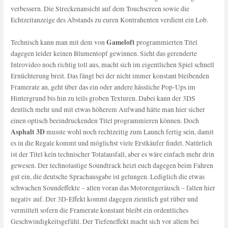
verbessern. Die Streckenansicht auf dem Touchscreen sowie die
Echtzeitanzeige des Abstands zu euren Kontrahenten verdient ein Lob.
Gameloft
Technisch kann man mit dem von
programmierten Titel
dagegen leider keinen Blumentopf gewinnen. Sieht das gerenderte
Introvideo noch richtig toll aus, macht sich im eigentlichen Spiel schnell
Ernüchterung breit. Das fängt bei der nicht immer konstant bleibenden
Framerate an, geht über das ein oder andere hässliche Pop-Ups im
Hintergrund bis hin zu teils groben Texturen. Dabei kann der 3DS
deutlich mehr und mit etwas höherem Aufwand hätte man hier sicher
einen optisch beeindruckenden Titel programmieren können. Doch
Asphalt 3D
musste wohl noch rechtzeitig zum Launch fertig sein, damit
es in die Regale kommt und möglichst viele Erstkäufer findet. Natürlich
ist der Titel kein technischer Totalausfall, aber es wäre einfach mehr drin
gewesen. Der technolastige Soundtrack heizt euch dagegen beim Fahren
gut ein, die deutsche Sprachausgabe ist gelungen. Lediglich die etwas
schwachen Soundeffekte – allen voran das Motorengeräusch – fallen hier
negativ auf. Der 3D-Effekt kommt dagegen ziemlich gut rüber und
vermittelt sofern die Framerate konstant bleibt ein ordentliches
Geschwindigkeitsgefühl. Der Tiefeneffekt macht sich vor allem bei