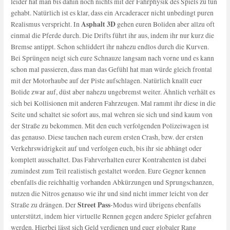
leider hat man bis dahin noch nichts mit der Fahrphysik des Spiels zu tun
gehabt. Natürlich ist es klar, dass ein Arcaderacer nicht unbedingt puren
Asphalt 3D
Realismus verspricht. In
gehen euren Boliden aber allzu oft
einmal die Pferde durch. Die Drifts führt ihr aus, indem ihr nur kurz die
Bremse antippt. Schon schliddert ihr nahezu endlos durch die Kurven.
Bei Sprüngen neigt sich eure Schnauze langsam nach vorne und es kann
schon mal passieren, dass man das Gefühl hat man würde gleich frontal
mit der Motorhaube auf der Piste aufschlagen. Natürlich knallt euer
Bolide zwar auf, düst aber nahezu ungebremst weiter. Ähnlich verhält es
sich bei Kollisionen mit anderen Fahrzeugen. Mal rammt ihr diese in die
Seite und schaltet sie sofort aus, mal wehren sie sich und sind kaum von
der Straße zu bekommen. Mit den euch verfolgenden Polizeiwagen ist
das genauso. Diese tauchen nach eurem ersten Crash, bzw. der ersten
Verkehrswidrigkeit auf und verfolgen euch, bis ihr sie abhängt oder
komplett ausschaltet. Das Fahrverhalten eurer Kontrahenten ist dabei
zumindest zum Teil realistisch gestaltet worden. Eure Gegner kennen
ebenfalls die reichhaltig vorhanden Abkürzungen und Sprungschanzen,
nutzen die Nitros genauso wie ihr und sind nicht immer leicht von der
Street Pass
Straße zu drängen. Der
-Modus wird übrigens ebenfalls
unterstützt, indem hier virtuelle Rennen gegen andere Spieler gefahren
werden. Hierbei lässt sich Geld verdienen und euer globaler Rang