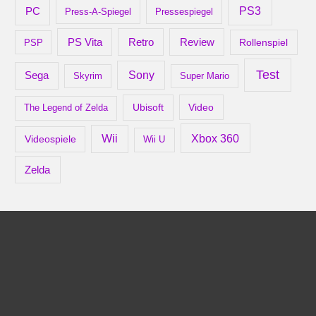
PS3
PC
Press-A-Spiegel
Pressespiegel
Retro
PS Vita
Review
Rollenspiel
PSP
Test
Sony
Sega
Skyrim
Super Mario
Ubisoft
Video
The Legend of Zelda
Xbox 360
Wii
Videospiele
Wii U
Zelda