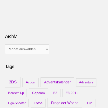
Archiv
A
r
c
Tags
h
i
v
3DS
Adventskalender
Action
Adventure
Capcom
Beat'em'Up
E3
E3 2011
Frage der Woche
Ego-Shooter
Fotos
Fun