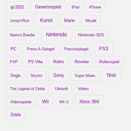
gc2011
Gewinnspiel
iPad
iPhone
Kunst
Mario
Musik
Jump'n'Run
Nintendo
Nintendo 3DS
Namco Bandai
PS3
PC
Press-A-Spiegel
Pressespiegel
Retro
PS Vita
Review
Rollenspiel
PSP
Test
Sony
Sega
Skyrim
Super Mario
Ubisoft
Video
The Legend of Zelda
Xbox 360
Wii
Videospiele
Wii U
Zelda