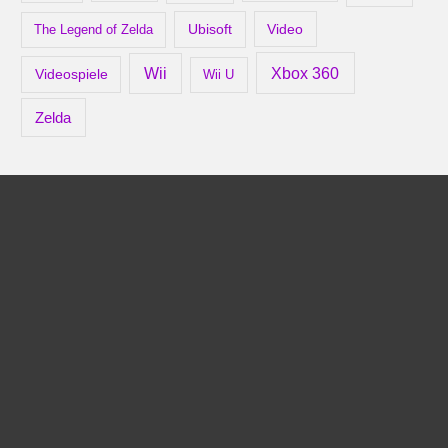
Ubisoft
Video
The Legend of Zelda
Xbox 360
Wii
Videospiele
Wii U
Zelda