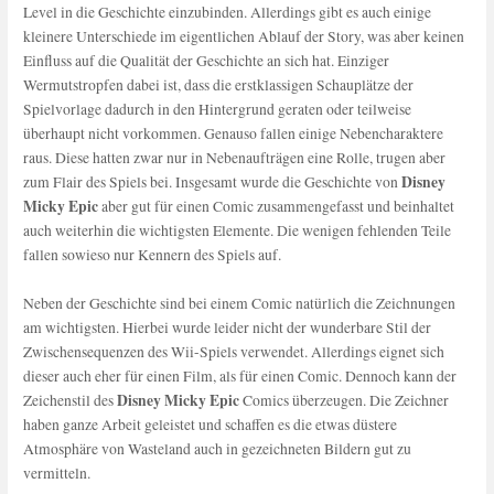
Level in die Geschichte einzubinden. Allerdings gibt es auch einige
kleinere Unterschiede im eigentlichen Ablauf der Story, was aber keinen
Einfluss auf die Qualität der Geschichte an sich hat. Einziger
Wermutstropfen dabei ist, dass die erstklassigen Schauplätze der
Spielvorlage dadurch in den Hintergrund geraten oder teilweise
überhaupt nicht vorkommen. Genauso fallen einige Nebencharaktere
raus. Diese hatten zwar nur in Nebenaufträgen eine Rolle, trugen aber
Disney
zum Flair des Spiels bei. Insgesamt wurde die Geschichte von
Micky Epic
aber gut für einen Comic zusammengefasst und beinhaltet
auch weiterhin die wichtigsten Elemente. Die wenigen fehlenden Teile
fallen sowieso nur Kennern des Spiels auf.
Neben der Geschichte sind bei einem Comic natürlich die Zeichnungen
am wichtigsten. Hierbei wurde leider nicht der wunderbare Stil der
Zwischensequenzen des Wii-Spiels verwendet. Allerdings eignet sich
dieser auch eher für einen Film, als für einen Comic. Dennoch kann der
Disney Micky Epic
Zeichenstil des
Comics überzeugen. Die Zeichner
haben ganze Arbeit geleistet und schaffen es die etwas düstere
Atmosphäre von Wasteland auch in gezeichneten Bildern gut zu
vermitteln.