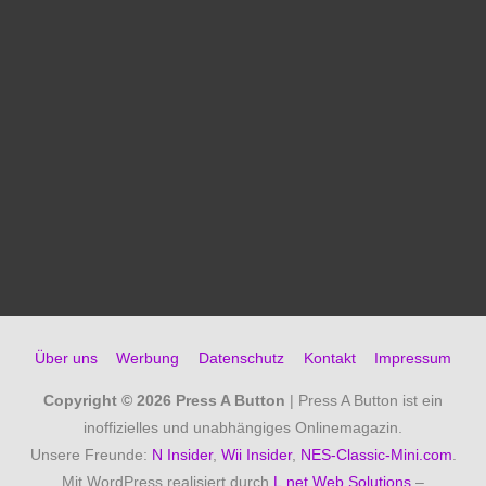
Über uns
Werbung
Datenschutz
Kontakt
Impressum
Copyright © 2026
Press A Button
| Press A Button ist ein
inoffizielles und unabhängiges Onlinemagazin.
Unsere Freunde:
N Insider
,
Wii Insider
,
NES-Classic-Mini.com
.
Mit WordPress realisiert durch
L.net Web Solutions
–