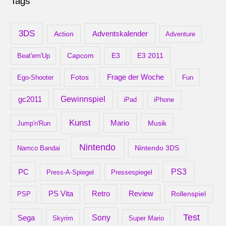
Tags
h
i
v
3DS
Adventskalender
Action
Adventure
Capcom
Beat'em'Up
E3
E3 2011
Frage der Woche
Ego-Shooter
Fotos
Fun
gc2011
Gewinnspiel
iPad
iPhone
Kunst
Mario
Musik
Jump'n'Run
Nintendo
Nintendo 3DS
Namco Bandai
PS3
PC
Press-A-Spiegel
Pressespiegel
Retro
PS Vita
Review
Rollenspiel
PSP
Test
Sony
Sega
Skyrim
Super Mario